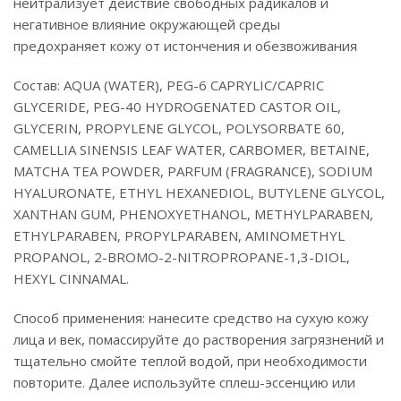
нейтрализует действие свободных радикалов и
негативное влияние окружающей среды
предохраняет кожу от истончения и обезвоживания
Состав: AQUA (WATER), PEG-6 CAPRYLIC/CAPRIC
GLYCERIDE, PEG-40 HYDROGENATED CASTOR OIL,
GLYCERIN, PROPYLENE GLYCOL, POLYSORBATE 60,
CAMELLIA SINENSIS LEAF WATER, CARBOMER, BETAINE,
MATCHA TEA POWDER, PARFUM (FRAGRANCE), SODIUM
HYALURONATE, ETHYL HEXANEDIOL, BUTYLENE GLYCOL,
XANTHAN GUM, PHENOXYETHANOL, METHYLPARABEN,
ETHYLPARABEN, PROPYLPARABEN, AMINOMETHYL
PROPANOL, 2-BROMO-2-NITROPROPANE-1,3-DIOL,
HEXYL CINNAMAL.
Способ применения: нанесите средство на сухую кожу
лица и век, помассируйте до растворения загрязнений и
тщательно смойте теплой водой, при необходимости
повторите. Далее используйте сплеш-эссенцию или