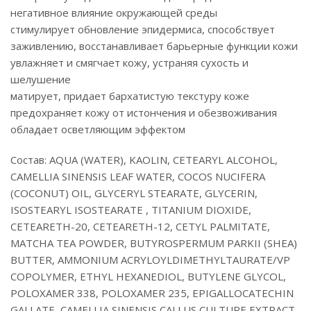
негативное влияние окружающей среды
стимулирует обновление эпидермиса, способствует
заживлению, восстанавливает барьерные функции кожи
увлажняет и смягчает кожу, устраняя сухость и
шелушение
матирует, придает бархатистую текстуру коже
предохраняет кожу от истончения и обезвоживания
обладает осветляющим эффектом
Состав: AQUA (WATER), KAOLIN, CETEARYL ALCOHOL,
CAMELLIA SINENSIS LEAF WATER, COCOS NUCIFERA
(COCONUT) OIL, GLYCERYL STEARATE, GLYCERIN,
ISOSTEARYL ISOSTEARATE , TITANIUM DIOXIDE,
CETEARETH-20, CETEARETH-12, CETYL PALMITATE,
MATCHA TEA POWDER, BUTYROSPERMUM PARKII (SHEA)
BUTTER, AMMONIUM ACRYLOYLDIMETHYLTAURATE/VP
COPOLYMER, ETHYL HEXANEDIOL, BUTYLENE GLYCOL,
POLOXAMER 338, POLOXAMER 235, EPIGALLOCATECHIN
GALLATE, CAMELLIA SINENSIS CALLUS CULTURE EXTRACT ,