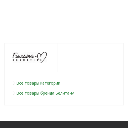
192
руб.
/шт
740
руб.
/шт
868
руб.
/ш
Все товары категории
Все товары бренда Белита-М