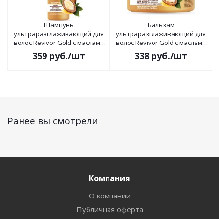
Шампунь
Бальзам
ультраразглаживающий для
ультраразглаживающий для
волос Revivor Gold с маслами
волос Revivor Gold с маслами
жожоба, аргана и кератином
жожоба, аргана и кератином
359
руб.
/шт
338
руб.
/шт
500мл
300мл
Ранее вы смотрели
Компания
О компании
Публичная оферта