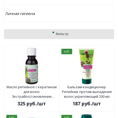
Личная гигиена
Фильтр
ХИТ
Масло репейное с кератином
Бальзам-кондиционер
для волос
Репейник против выпадения
ЭкстраВосстановление
волос укрепляющий 200 мл
Репейник 100мл
325
руб.
/шт
187
руб.
/шт
ХИТ
ХИТ