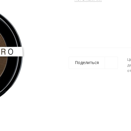
Ц
Поделиться
д
о