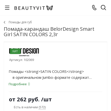
Помады для губ
Помада-карандаш BelorDesign Smart
Girl SATIN COLORS 2,3г
ХИТ
Артикул:
102069
Помады <strong>SATIN COLORS</strong>
в оригинальном Jumbo-формате содержат
повышенную концентрацию
Подробнее
пигментов, благодаря чему максимально ярко
передают оттенок на губы.
от
262 руб.
/шт
Имеют устойчивый контур и надолго сохраняют
насыщенность цвета.
Есть в наличии
(572)