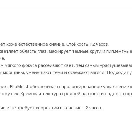
ет коже естественное сияние. Стойкость 12 часов.
ветляет область глаз, маскирует темные круги и пигментные
ие.
 мягкого фокуса рассеивают свет, тем самым «растушевыва
т» морщины, уменьшают тени и освежают взгляд. Подходит 
екс ElfaMoist обеспечивают пролонгированное увлажнение 
 кожу век. Кремовая текстура средней плотности надежно ск
ю и не требует коррекции в течение 12 часов.