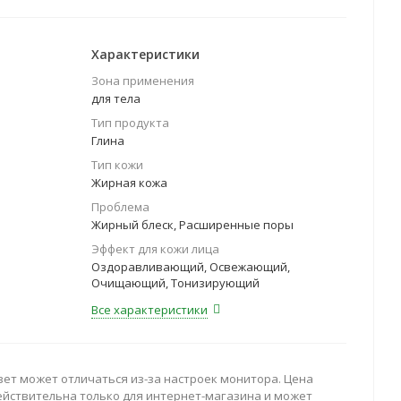
кожи, уменьшает жирный блеск и придает
и. Крымская глина – высокоэффективное природное
изирования и возвращения здорового цвета лица
Характеристики
Зона применения
для тела
Тип продукта
Глина
Тип кожи
Жирная кожа
Проблема
Жирный блеск, Расширенные поры
Эффект для кожи лица
Оздоравливающий, Освежающий,
Очищающий, Тонизирующий
Все характеристики
вет может отличаться из-за настроек монитора. Цена
ействительна только для интернет-магазина и может