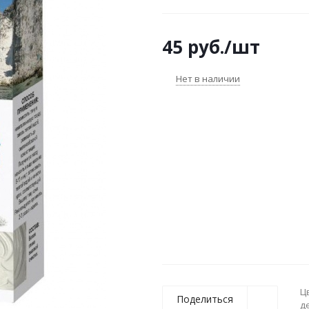
загрязнения с поверхности 
приятное ощущение свежест
45
руб.
/шт
средство для очищения, тон
и тела!
Нет в наличии
Ц
Поделиться
д