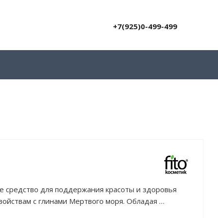
+7(925)0-499-499
е средство для поддержания красоты и здоровья
свойствам с глинами Мертвого моря. Обладая
й способностью, белая глина абсорбирует