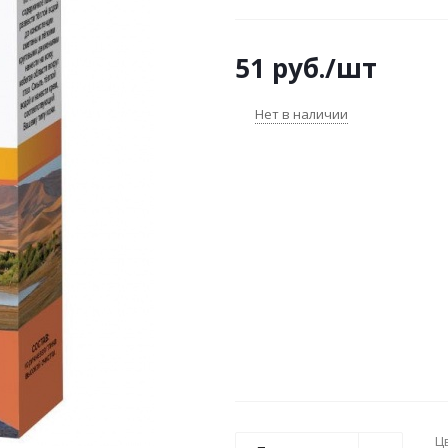
широко применяется в виде м
особенно хорошо для укреп
51
руб.
/шт
после окрашивания и химиче
Нет в наличии
Ц