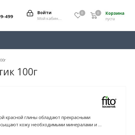
Войти
Корзина
0
0
0
99-499
Мой кабинет
пуста
00г
тик 100г
кой красной глины обладают прекрасными
асыщают кожу необходимыми минералами и
олее упругой и бархатистой. Красная глина