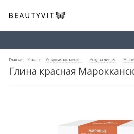
Главная
-
Каталог
-
Уходовая косметика
-
Уход за лицом
-
Маски
Глина красная Марокканск