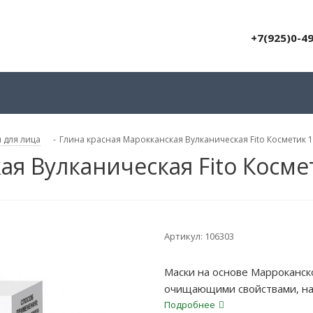
+7(925)0-4
 для лица
-
Глина красная Марокканская Вулканическая Fito Косметик 1
ая Вулканическая Fito Косме
Артикул:
106303
Маски на основе Марроканс
очищающими свойствами, н
микроэлементами, делая ее б
Подробнее