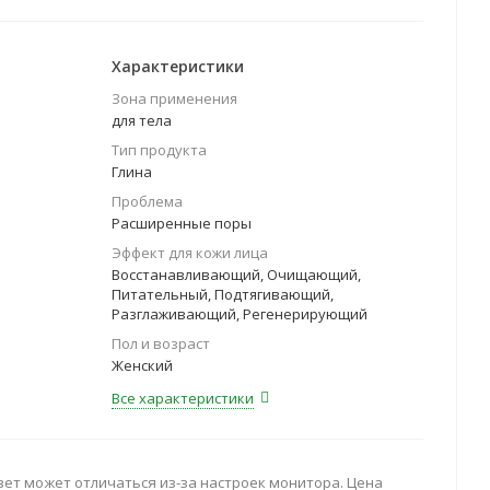
асок для ухода за волосами – это средство
ления и восстановления волос, поврежденных
ской завивки.
Характеристики
Зона применения
для тела
Тип продукта
Глина
Проблема
Расширенные поры
Эффект для кожи лица
Восстанавливающий, Очищающий,
Питательный, Подтягивающий,
Разглаживающий, Регенерирующий
Пол и возраст
Женский
Все характеристики
вет может отличаться из-за настроек монитора. Цена