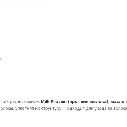
ры
ет их расчесывание.
Milk Protein (протеин молока), масло 
олосы, уплотняя их структуру. Подходит для ухода за волос