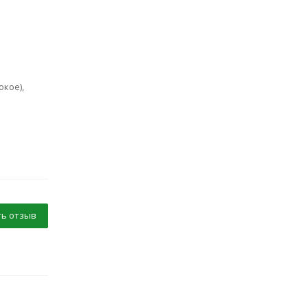
кое),
ь отзыв