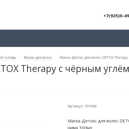
+7(925)0-4
ей головы
-
Маски для волос
-
Маска-Детокс для волос DETOX Therapy 
ETOX Therapy с чёрным углём
Артикул:
101040
Маска-Детокс для волос DET
нима 300мл