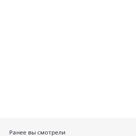
Спрей-
Спрей-
Эксперт
укрепление
кондиционер
сыворотка
Secret Life
Secret Life
лица Bio W
Термозащита,
Восстановление
Secret Li
250мл
и блеск для
осветляю
непослушных
7*2мл
Нет в наличии
волос 250мл
Нет в на
Нет в наличии
222
руб.
/шт
226
руб.
/шт
182
руб.
Ранее вы смотрели