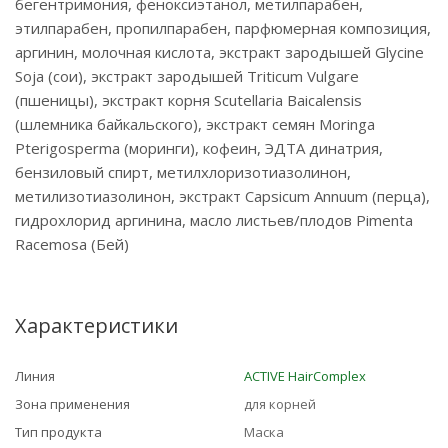
бегентримония, феноксиэтанол, метилпарабен,
этилпарабен, пропилпарабен, парфюмерная композиция,
аргинин, молочная кислота, экстракт зародышей Glycine
Soja (сои), экстракт зародышей Triticum Vulgare
(пшеницы), экстракт корня Scutellaria Baicalensis
(шлемника байкальского), экстракт семян Moringa
Pterigosperma (моринги), кофеин, ЭДТА динатрия,
бензиловый спирт, метилхлоризотиазолинон,
метилизотиазолинон, экстракт Capsicum Annuum (перца),
гидрохлорид аргинина, масло листьев/плодов Pimenta
Racemosa (Бей)
Характеристики
Линия
ACTIVE HairComplex
Зона применения
для корней
Тип продукта
Маска