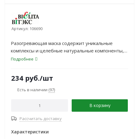
Артикул:
106690
Разогревающая маска содержит уникальные
комплексы и целебные натуральные компоненты,
которые в синергии действуют особенно
Подробнее
эффективно для УКРЕПЛЕНИЯ КОРНЕЙ волос.
234
руб.
/шт
Есть в наличии
(97)
В корзину
Рассчитать доставку
Характеристики