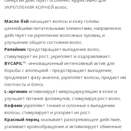
синергии действуют особенно эффективно для
УКРЕПЛЕНИЯ КОРНЕЙ волос.
Масло бэй
насыщает волосы и кожу головы
ценнейшими питательными элементами, направленно
действует на укрепление волосяных луковиц и
улучшение общего состояния волос.
Репейник
предотвращает выпадение волос,
стимулирует их рост, укрепляет и оздоравливает.
BYCAPIL
™- инновационный интенсивный актив для
борьбы с алопецией - предотвращает выпадение,
продлевает фазу анагена, укрепляет волосы, придает им
плотность и блеск.
L-аргинин
активизирует микроциркуляцию в коже и
улучшает питание фолликулов, стимулируя рост волос.
Кофеин
укрепляет тонкие и склонные к выпадению
волосы, стимулирует и ускоряет их рост.
Красный перец
оказывает разогревающее действие,
усиливает кровообращение и активизирует обменные