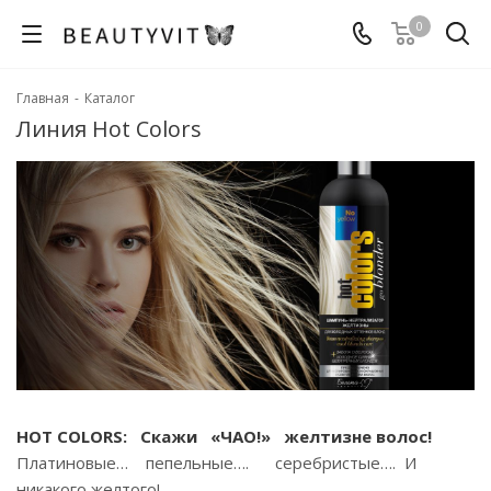
0
Главная
-
Каталог
Линия Hot Colors
HOT
COLORS: Скажи «ЧАО!» желтизне волос!
Платиновые… пепельные…. серебристые…. И
никакого желтого!