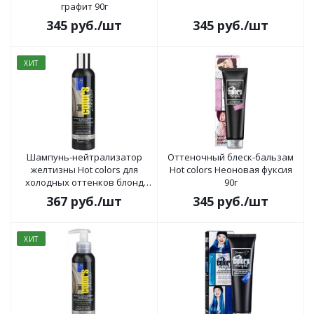
графит 90г
345
руб.
/шт
345
руб.
/шт
ХИТ
Шампунь-нейтрализатор
Оттеночный блеск-бальзам
желтизны Hot colors для
Hot colors Неоновая фуксия
холодных оттенков блонд
90г
250 мл
367
руб.
/шт
345
руб.
/шт
ХИТ