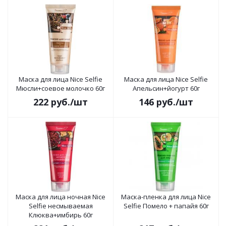
Маска для лица Nice Selfie
Маска для лица Nice Selfie
Мюсли+соевое молочко 60г
Апельсин+йогурт 60г
222
руб.
/шт
146
руб.
/шт
Маска для лица ночная Nice
Маска-пленка для лица Nice
Selfie несмываемая
Selfie Помело + папайя 60г
Клюква+имбирь 60г