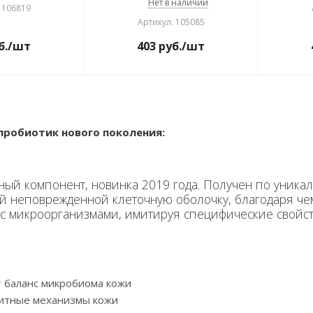
Нет в наличии
 106819
Артикул: 105085
б.
/шт
403
руб.
/шт
 пробиотик нового поколения:
ый компонент, новинка 2019 года. Получен по уникал
 неповрежденной клеточную оболочку, благодаря чему
с микроорганизмами, имитируя специфические свойств
т баланс микробиома кожи
щитные механизмы кожи