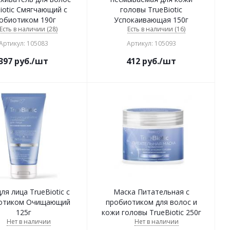
iotic Смягчающий с
головы TrueBiotic
обиотиком 190г
Успокаивающая 150г
Есть в наличии (28)
Есть в наличии (16)
Артикул: 105083
Артикул: 105093
397
руб.
/шт
412
руб.
/шт
ля лица TrueBiotic с
Маска Питательная с
отиком Очищающий
пробиотиком для волос и
125г
кожи головы TrueBiotic 250г
Нет в наличии
Нет в наличии