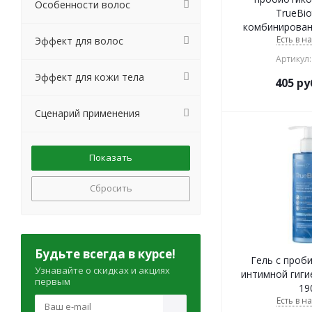
Особенности волос
TrueBio
комбинирован
Есть в н
Эффект для волос
Артикул:
Эффект для кожи тела
405
ру
Сценарий применения
Сбросить
Будьте всегда в курсе!
Гель с проб
Узнавайте о скидках и акциях
интимной гигие
первым
19
Есть в н