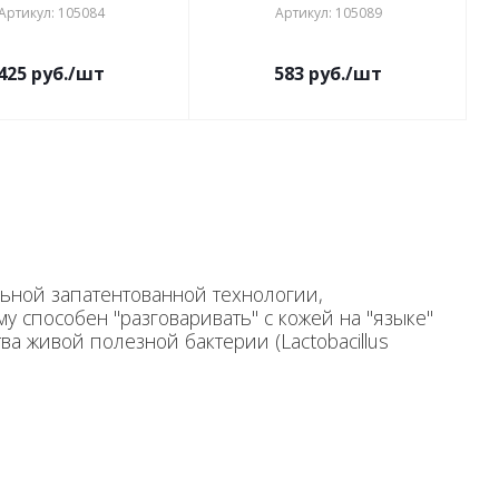
Артикул: 105084
Артикул: 105089
425
руб.
/шт
583
руб.
/шт
ьной запатентованной технологии,
 способен "разговаривать" с кожей на "языке"
а живой полезной бактерии (Lactobacillus