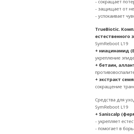
- сокращает поте
- защищает от н
- успокаивает чу
TrueBiotic. Ко
естественного 
SymReboot L19
+ ниацинамид (В
укрепление эпид
+ бетаин, аллан
противовоспалит
+ экстракт семя
сокращение транс
Средства для ухо
SymReboot L19
+ Saniscalp (ф
- укрепляет есте
- помогает в борь