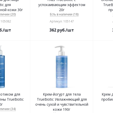
tic для
успокаивающим эффектом
TrueB
ной кожи 30г
20г
пр
аличии (20)
Есть в наличии (18)
 105082
Артикул: 105147
б.
/шт
362
руб.
/шт
иотиком для
Крем-йогурт для тела
Крем д
ны TrueBiotic
TrueBiotic Увлажняющий для
проби
0г
очень сухой и чувствительной
аличии (34)
кожи 190г