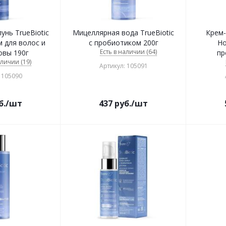
нь TrueBiotic
Мицеллярная вода TrueBiotic
Крем-
 для волос и
с пробиотиком 200г
Но
Есть в наличии (64)
овы 190г
пр
аличии (19)
Артикул: 105091
 105090
б.
/шт
437
руб.
/шт