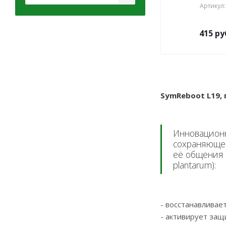
Артикул:
415
ру
SymReboot L19,
Инновационн
сохраняющей
её общения 
plantarum):
- восстанавливае
- активирует за