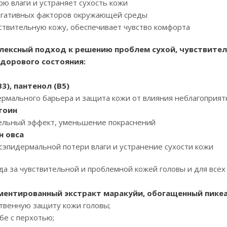
рю влаги и устраняет сухость кожи
егативных факторов окружающей среды
вствительную кожу, обеспечивает чувство комфорта
мплексный подход к решению проблем сухой, чувствите
здорового состояния:
3), пантенол (В5)
ермального барьера и защита кожи от влияния неблагопри
тоин
ельный эффект, уменьшение покраснений
н овса
эпидермальной потери влаги и устранение сухости кожи
да за чувствительной и проблемной кожей головы и для всех 
ерментированный экстракт маракуйи, обогащенный пик
ственную защиту кожи головы;
бе с перхотью;