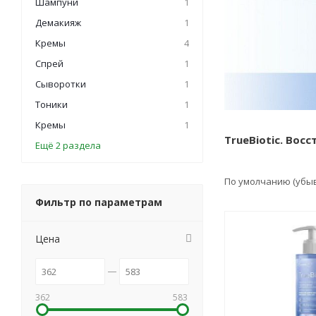
Шампуни
1
Демакияж
1
Кремы
4
Спрей
1
Сыворотки
1
Тоники
1
Кремы
1
TrueBiotic. Во
Ещё 2 раздела
По умолчанию (убы
Фильтр по параметрам
Цена
362
583