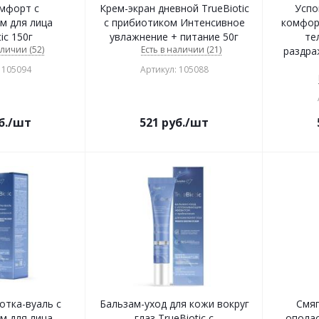
мфорт с
Крем-экран дневной TrueBiotic
Успо
м для лица
с прибиотиком Интенсивное
комфор
ic 150г
увлажнение + питание 50г
те
аличии (52)
Есть в наличии (21)
раздра
 105094
Артикул: 105088
б.
/шт
521
руб.
/шт
отка-вуаль с
Бальзам-уход для кожи вокруг
Смя
м для лица
глаз TrueBiotic с
ополас