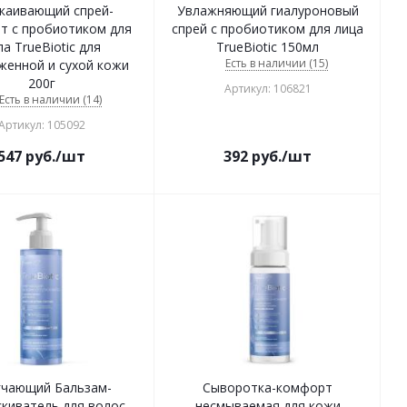
каивающий спрей-
Увлажняющий гиалуроновый
т с пробиотиком для
спрей с пробиотиком для лица
ла TrueBiotic для
TrueBiotic 150мл
Есть в наличии (15)
женной и сухой кожи
200г
Артикул: 106821
Есть в наличии (14)
Артикул: 105092
547
руб.
/шт
392
руб.
/шт
гчающий Бальзам-
Сыворотка-комфорт
киватель для волос
несмываемая для кожи