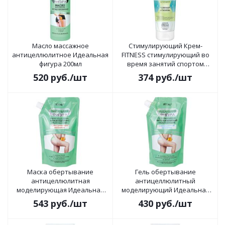
Масло массажное
Стимулирующий Крем-
антицеллюлитное Идеальная
FITNESS стимулирующий во
фигура 200мл
время занятий спортом
ULTRA SLIM для похудения
520
руб.
/шт
374
руб.
/шт
200мл
Маска обертывание
Гель обертывание
антицеллюлитная
антицеллюлитный
моделирующая Идеальная
моделирующий Идеальная
фигура 450мл
фигура 450мл
543
руб.
/шт
430
руб.
/шт