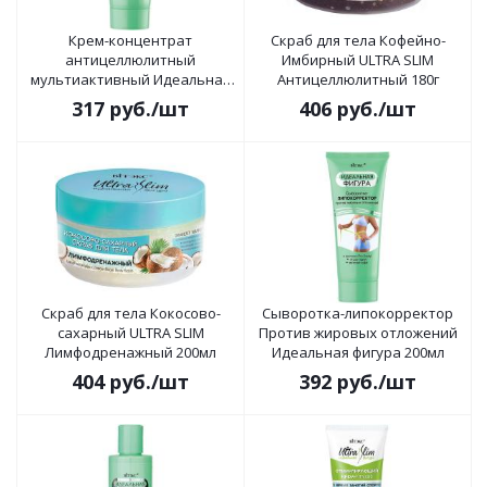
Крем-концентрат
Скраб для тела Кофейно-
антицеллюлитный
Имбирный ULTRA SLIM
мультиактивный Идеальная
Антицеллюлитный 180г
фигура 200мл
317
руб.
/шт
406
руб.
/шт
Скраб для тела Кокосово-
Сыворотка-липокорректор
сахарный ULTRA SLIM
Против жировых отложений
Лимфодренажный 200мл
Идеальная фигура 200мл
404
руб.
/шт
392
руб.
/шт