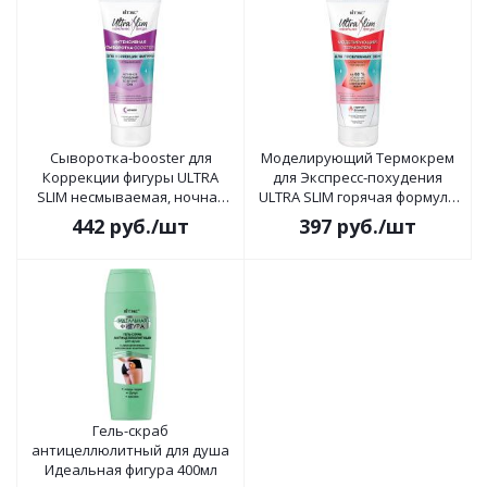
Сыворотка-booster для
Моделирующий Термокрем
Коррекции фигуры ULTRA
для Экспресс-похудения
SLIM несмываемая, ночная
ULTRA SLIM горячая формула
200мл
200мл
442
руб.
/шт
397
руб.
/шт
Гель-скраб
антицеллюлитный для душа
Идеальная фигура 400мл