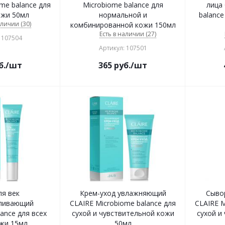
me balance для
Microbiome balance для
лица
ожи 50мл
нормальной и
balance
аличии (30)
комбинированной кожи 150мл
Есть в наличии (27)
 107504
Артикул: 107501
б.
/шт
365
руб.
/шт
ля век
Крем-уход увлажняющий
Сыво
ливающий
CLAIRE Microbiome balance для
CLAIRE M
ance для всех
сухой и чувствительной кожи
сухой и
жи 15мл
50мл