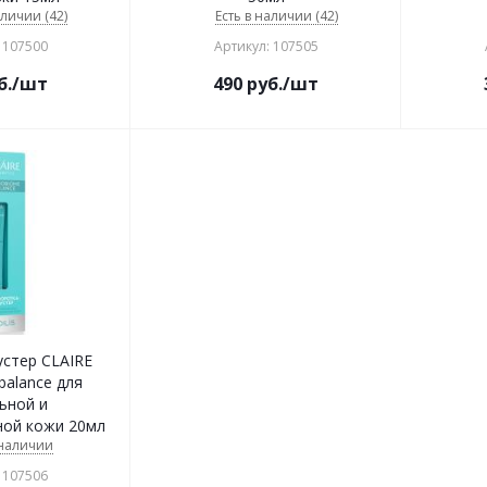
аличии (42)
Есть в наличии (42)
 107500
Артикул: 107505
б.
/шт
490
руб.
/шт
стер CLAIRE
balance для
ьной и
ой кожи 20мл
 наличии
 107506