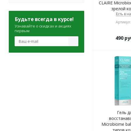
CLAIRE Microbio
зрелой к
Есть в н
Будьте всегда в курсе!
Артикул:
Узнавайте о скидках и акциях
первым
490
ру
Гель д
восстанав
Microbiome bal
типов ко