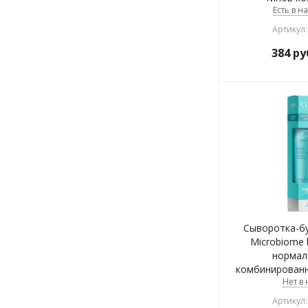
Есть в н
Артикул:
384
ру
Сыворотка-бу
Microbiome 
нормал
комбинированн
Нет в
Артикул: