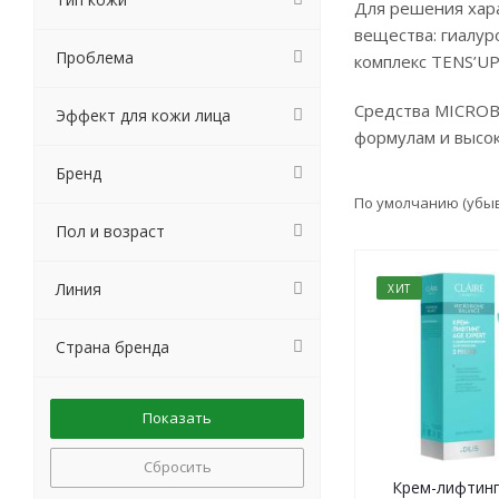
Для решения хар
вещества: гиалур
Проблема
комплекс TENS’UP
Средства MICROB
Эффект для кожи лица
формулам и высо
Бренд
По умолчанию (убы
Пол и возраст
Линия
ХИТ
Страна бренда
Сбросить
Крем-лифтинг