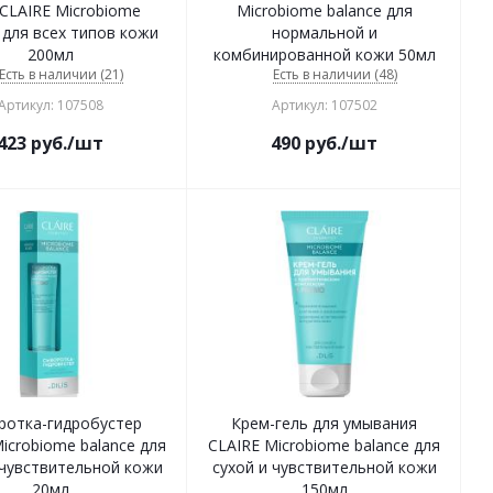
 CLAIRE Microbiome
Microbiome balance для
 для всех типов кожи
нормальной и
200мл
комбинированной кожи 50мл
Есть в наличии (21)
Есть в наличии (48)
Артикул: 107508
Артикул: 107502
423
руб.
/шт
490
руб.
/шт
ротка-гидробустер
Крем-гель для умывания
icrobiome balance для
CLAIRE Microbiome balance для
 чувствительной кожи
сухой и чувствительной кожи
20мл
150мл