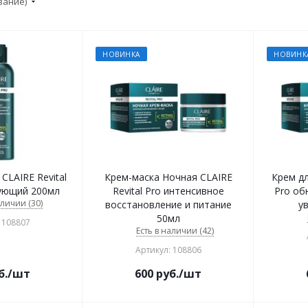
вание)
НОВИНКА
НОВИНК
CLAIRE Revital
Крем-маска Ночная CLAIRE
Крем дл
ующий 200мл
Revital Pro интенсивное
Pro об
аличии (30)
восстановление и питание
у
50мл
 108807
Есть в наличии (42)
Артикул: 108806
б.
/шт
600
руб.
/шт