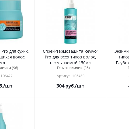
 Pro для сухих,
Спрей-термозащита Revivor
Энзимн
ущихся волос
Pro для всех типов волос,
типов
мл
несмываемый 150мл
Глубо
аличии (96)
Есть в наличии (35)
 106477
Артикул: 106480
б.
/шт
304
руб.
/шт