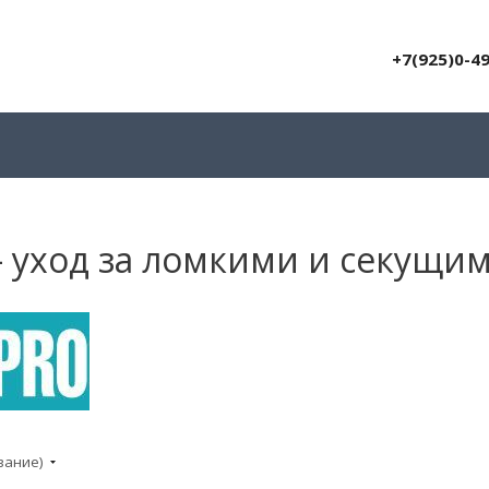
+7(925)0-4
- уход за ломкими и секущи
вание)