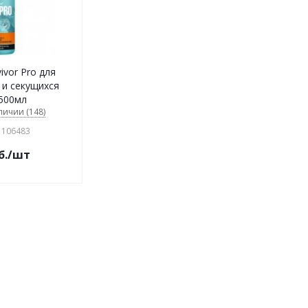
vor Pro для
 и секущихся
500мл
личии (148)
 106483
б.
/шт