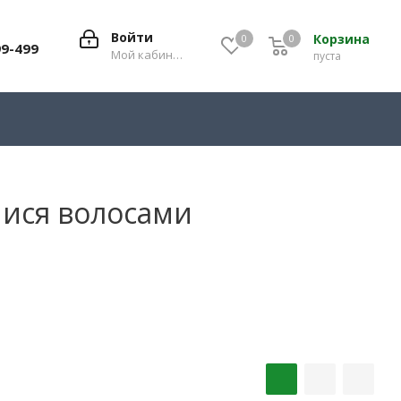
Войти
Корзина
0
0
0
99-499
Мой кабинет
пуста
мися волосами