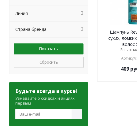
Линия
Страна бренда
Шампунь Revi
сухих, ломких
волос 
Есть в на
Артикул:
Сбросить
409
ру
Будьте всегда в курсе!
Узнавайте о скидках и акциях
первым