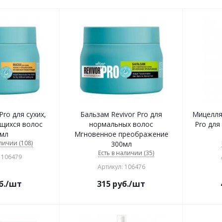
Pro для сухих,
Бальзам Revivor Pro для
Мицелля
ущихся волос
нормальных волос
Pro для
мл
Мгновенное преображение
личии (108)
300мл
Есть в наличии (35)
 106479
Артикул: 106476
б.
/шт
315
руб.
/шт