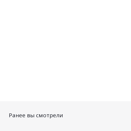
Парфюмерная вода Dilis
Парфюмерная вода D
ESSENCE OF THE WORLD
ESSENCE OF THE W
Scandinavia 60мл
Indonesia 60мл
Есть в наличии (16)
Есть в наличии (
1 166
руб.
/шт
1 166
руб.
/шт
Ранее вы смотрели