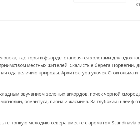
о
ловека, где горы и фьорды становятся холстами для вдохнов
приимством местных жителей. Скалистые берега Норвегии, д
ая ода величию природы. Архитектура улочек Стокгольма и
охладным звучанием зеленых аккордов, почек черной смород
магнолии, османтуса, пиона и жасмина. За глубокий шлейф о
те тонкую мелодию севера вместе с ароматом Scandinavia от