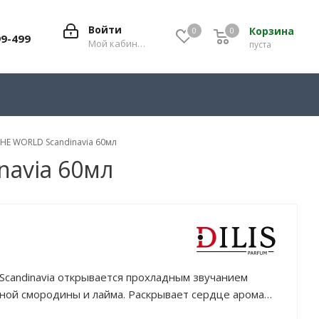
Войти
Корзина
0
0
0
99-499
Мой кабинет
пуста
THE WORLD Scandinavia 60мл
navia 60мл
Scandinavia открывается прохладным звучанием
рной смородины и лайма. Раскрывает сердце аромата
и, османтуса, пиона и жасмина. За глубокий шлейф