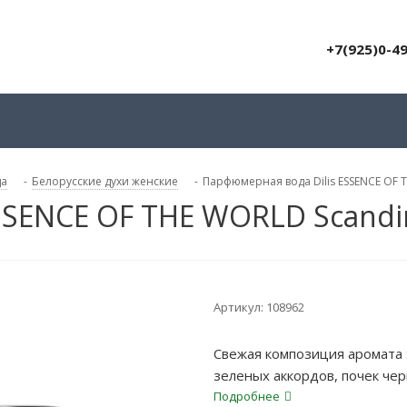
+7(925)0-4
да
-
Белорусские духи женские
-
Парфюмерная вода Dilis ESSENCE OF 
SSENCE OF THE WORLD Scandi
Артикул:
108962
Свежая композиция аромата 
зеленых аккордов, почек че
утонченный букет из магноли
Подробнее