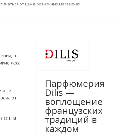
тличаться от цен в розничных магазинах
ения, а
икие леса
Парфюмерия
Dilis —
ины и
твечают
воплощение
французских
традиций в
 DILIS!
каждом