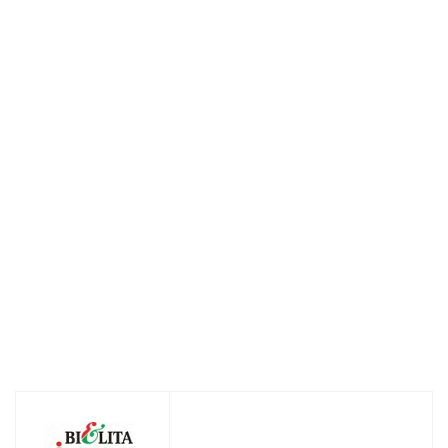
Эмульсия двухфазная для снятия макияжа Pearl Shine
Жемчужная кожа 150мл
Нет в наличии
113
руб.
/шт