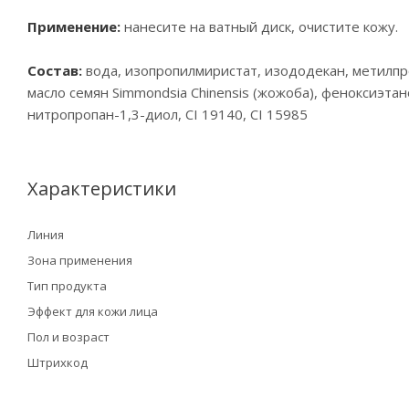
Применение:
нанесите на ватный диск, очистите кожу.
Состав:
вода, изопропилмиристат, изододекан, метилпроп
масло семян Simmondsia Chinensis (жожоба), феноксиэта
нитропропан-1,3-диол, CI 19140, CI 15985
Характеристики
Линия
Зона применения
Тип продукта
Эффект для кожи лица
Пол и возраст
Штрихкод