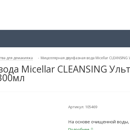
тва для демакияжа
-
Мицеллярная двухфазная вода Micellar CLEANSING
ода Micellar CLEANSING Ул
300мл
Артикул:
105469
На основе очищенной воды, 
Подробнее