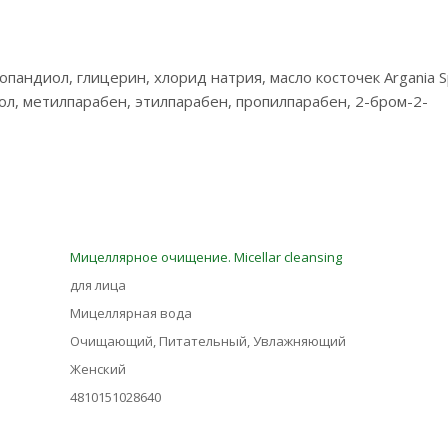
андиол, глицерин, хлорид натрия, масло косточек Argania S
нол, метилпарабен, этилпарабен, пропилпарабен, 2-бром-2-
Мицеллярное очищение. Micellar cleansing
для лица
Мицеллярная вода
Очищающий, Питательный, Увлажняющий
Женский
4810151028640