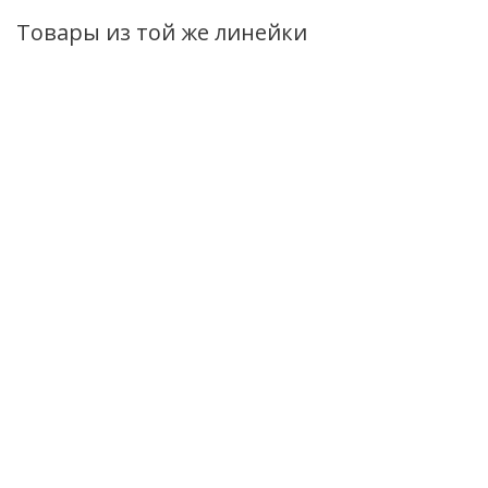
Товары из той же линейки
Мицеллярная вода
Крем для тела
Крем для рук
Belkosmex Green Oils
Belkosmex Green
Belkosmex Gree
питание безупречное
Oils интенсивное
Oils интенсивно
очищение 150мл
питание
питание и
нежность кожи
увлажнение 60г
Есть в наличии (16)
100г
Нет в наличи
Нет в наличии