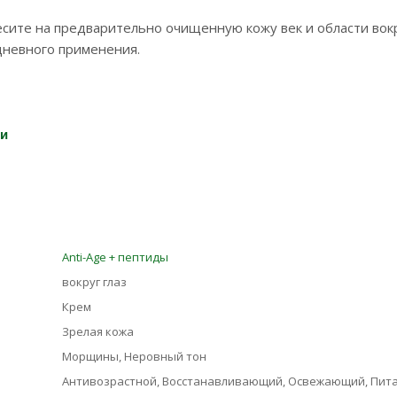
сите на предварительно очищенную кожу век и области вокр
дневного применения.
ки
Anti-Age + пептиды
вокруг глаз
Крем
Зрелая кожа
Морщины, Неровный тон
Антивозрастной, Восстанавливающий, Освежающий, Пит