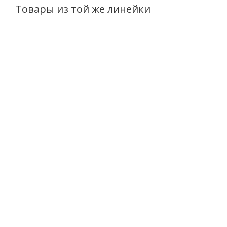
Товары из той же линейки
Сыворотка-концентрат для лица
Крем для лица
Masstige Anti-Age с пептидамимл
Masstige Anti
30мл
пептидами 
Нет в наличии
Нет в на
486
руб.
/шт
398
руб.
/