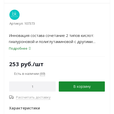
Артикул:
107373
Инновация состава сочетание 2 типов кислот:
гиалуроновой и полиглутаминовой с другими
активными компонентами обеспечивает
Подробнее
комплексную борьбу с возрастными
несовершенствами кожи.
253
руб.
/шт
Есть в наличии
(69)
В корзину
Рассчитать доставку
Характеристики