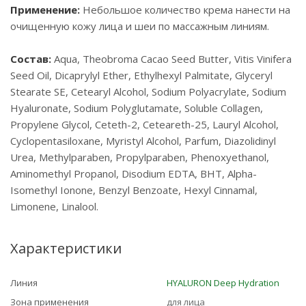
Применение:
Небольшое количество крема нанести на
очищенную кожу лица и шеи по массажным линиям.
Состав:
Aqua, Theobroma Cacao Seed Butter, Vitis Vinifera
Seed Oil, Dicaprylyl Ether, Ethylhexyl Palmitate, Glyceryl
Stearate SE, Cetearyl Alcohol, Sodium Polyacrylate, Sodium
Hyaluronate, Sodium Polyglutamate, Soluble Collagen,
Propylene Glycol, Ceteth-2, Ceteareth-25, Lauryl Alcohol,
Cyclopentasiloxane, Myristyl Alcohol, Parfum, Diazolidinyl
Urea, Methylparaben, Propylparaben, Phenoxyethanol,
Aminomethyl Propanol, Disodium EDTA, BHT, Alpha-
Isomethyl Ionone, Benzyl Benzoate, Hexyl Cinnamal,
Limonene, Linalool.
Характеристики
Линия
HYALURON Deep Hydration
Зона применения
для лица