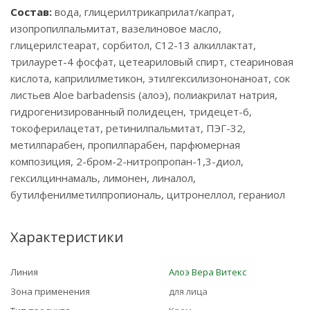
Состав:
вода, глицерилтрикаприлат/капрат,
изопропилпальмитат, вазелиновое масло,
глицерилстеарат, сорбитол, C12-13 алкиллактат,
трилаурет-4 фосфат, цетеариловый спирт, стеариновая
кислота, каприлилметикон, этилгексилизононаноат, сок
листьев Aloe barbadensis (алоэ), полиакрилат натрия,
гидрогенизированный полидецен, тридецет-6,
токоферилацетат, ретинилпальмитат, ПЭГ-32,
метилпарабен, пропилпарабен, парфюмерная
композиция, 2-бром-2-нитропропан-1,3-диол,
гексилциннамаль, лимонен, линалол,
бутилфенилметилпропиональ, цитронеллол, гераниол
Характеристики
Линия
Алоэ Вера Витекс
Зона применения
для лица