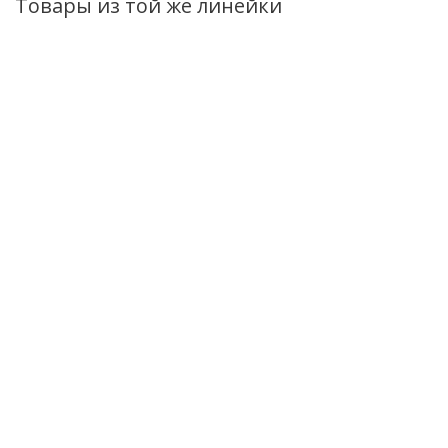
Товары из той же линейки
Шампунь-кондиционер
Пена для ванн
Крем-уход дл
Алоэ Вера для сухих
Алоэ Вера
глаз и губ Ало
волос 500г
Питательная и
Вера 30мл
увлажняющая
Есть в наличии (181)
Нет в налич
500г
Нет в наличии
259
руб.
/шт
254
руб.
/шт
94
руб.
/шт