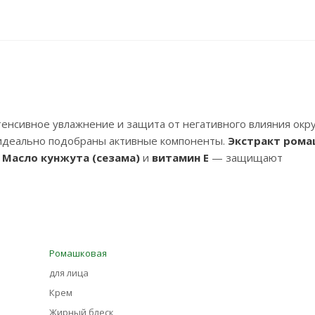
тенсивное увлажнение и защита от негативного влияния ок
 идеально подобраны активные компоненты.
Экстракт ром
.
Масло кунжута (сезама)
и
витамин Е
— защищают
Ромашковая
для лица
Крем
Жирный блеск