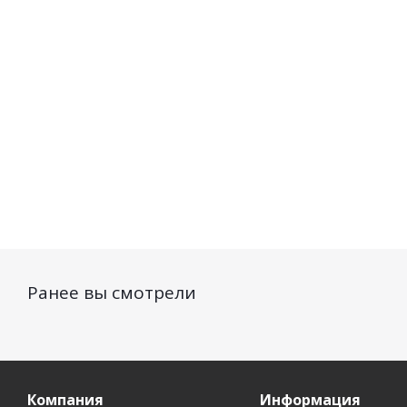
Есть в наличии (38)
277
руб.
/шт
206
руб.
/шт
Ранее вы смотрели
Компания
Информация