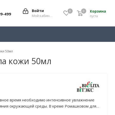
Войти
Корзина
0
0
0
99-499
Мой кабинет
пуста
ожи 50мл
па кожи 50мл
евное время необходимо интенсивное увлажнение
ияния окружающей среды. В креме Ромашковом для
льно подобраны активные компоненты. <b>Экстракт