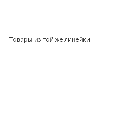
Товары из той же линейки
Шампунь
Тоник Ромашковая
Ромашковая линия,
линия 200мл
для всех типов 500мл
Есть в наличии (93)