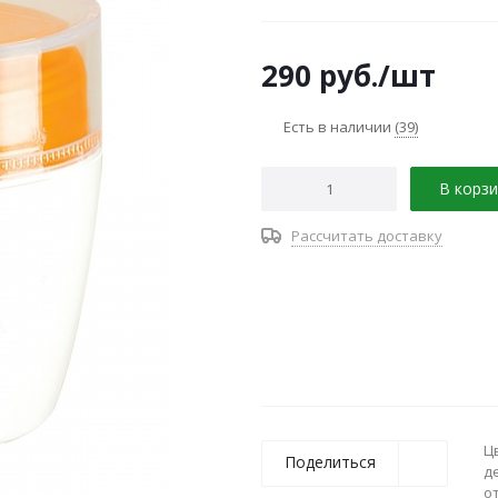
ромашки </b>и<b> бисаболол
<b>Масло кунжута (сезама)
290
руб.
/шт
от агрессивного внешнего в
Есть в наличии
(39)
В корзи
Рассчитать доставку
Ц
Поделиться
д
о