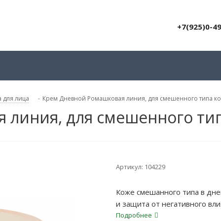
+7(925)0-4
 для лица
-
Крем Дневной Ромашковая линия, для смешенного типа к
 линия, для смешенного ти
Артикул:
104229
Коже смешанного типа в дн
и защита от негативного вл
смешанного типа кожи идеа
Подробнее