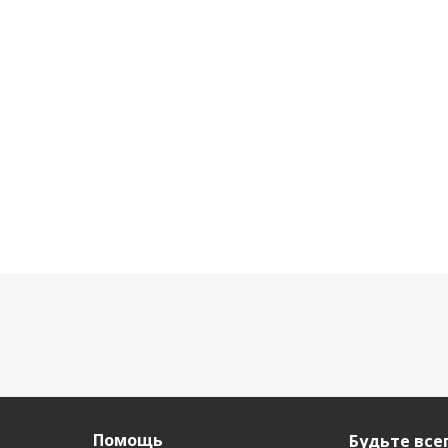
Есть в наличии (141)
Есть в наличии (3125)
Есть
228
руб.
/шт
227
руб.
/шт
234
Помощь
Будьте всег