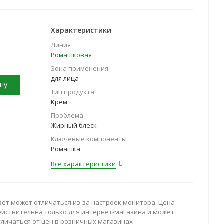
</b> — активно увлажняют и успокаивают кожу.
 </b>и<b> витамин Е</b> — защищают
оздействия.
Характеристики
Линия
Ромашковая
Зона применения
для лица
ну
Тип продукта
Крем
Проблема
Жирный блеск
Ключевые компоненты
Ромашка
Все характеристики
вет может отличаться из-за настроек монитора. Цена
ействительна только для интернет-магазина и может
тличаться от цен в розничных магазинах