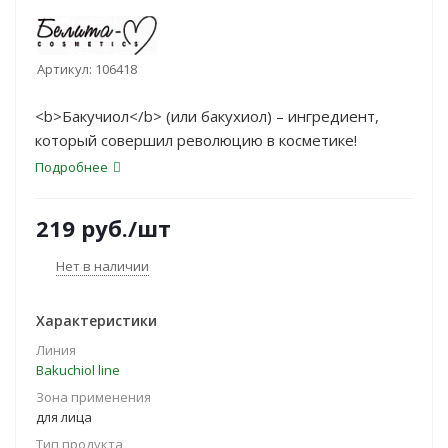
Артикул:
106418
<b>Бакучиол</b> (или бакухиол) – ингредиент,
который совершил революцию в косметике!
Подробнее
219
руб.
/шт
Нет в наличии
Характеристики
Линия
Bakuchiol line
Зона применения
для лица
Тип продукта