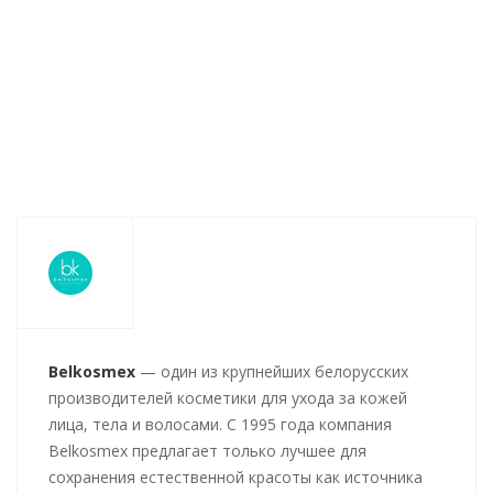
Нет в наличии
143
руб.
/шт
137
руб.
/шт
126
руб.
/шт
1
Belkosmex
— один из крупнейших белорусских
производителей косметики для ухода за кожей
лица, тела и волосами. С 1995 года компания
Belkosmex предлагает только лучшее для
сохранения естественной красоты как источника