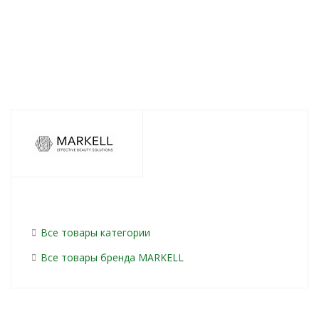
351
руб.
/шт
237
руб.
/шт
328
ру
Все товары категории
Все товары бренда MARKELL