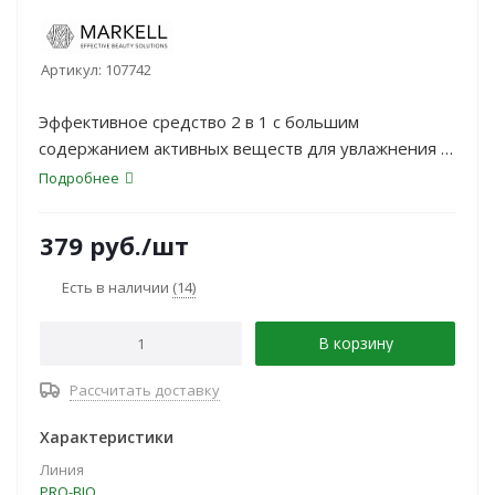
Артикул:
107742
Эффективное средство 2 в 1 с большим
содержанием активных веществ для увлажнения и
питания нежной кожи вокруг глаз объединило в
Подробнее
одном флакончике все преимущества крема и
сыворотки.
379
руб.
/шт
Есть в наличии
(14)
В корзину
Рассчитать доставку
Характеристики
Линия
PRO-BIO