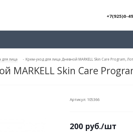
+7(925)0-4
 для лица
-
Крем-уход для лица Дневной MARKELL Skin Care Program, Ло
ой MARKELL Skin Care Progra
Артикул:
105366
200
руб.
/шт