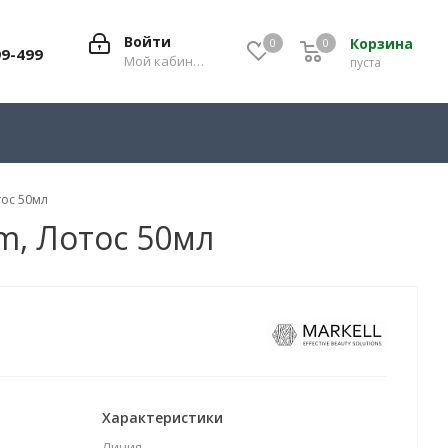
Войти
Корзина
0
0
0
99-499
Мой кабинет
пуста
тос 50мл
m, Лотос 50мл
Характеристики
Линия