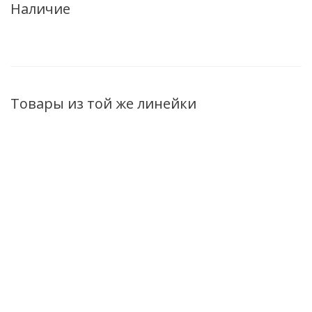
Наличие
Товары из той же линейки
Полоска для носа
Сыворотка-
Матирующий
#LikeMe.Контроль
флюид для лица
скраб-пилинг для
над порами,
#LikeMe.Контроль
лица