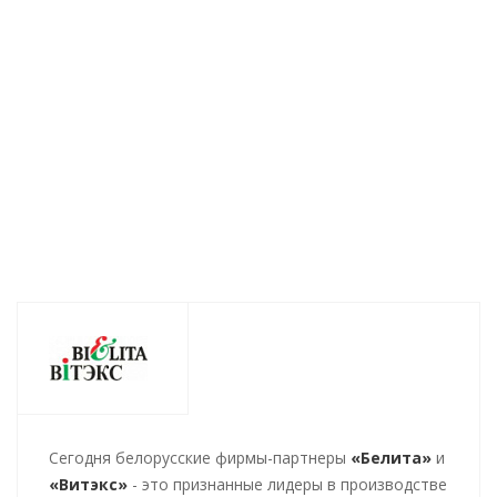
очищающая с
над порами, с
#LikeMe.Контроль
гликолевой
гликолевой
над порами, со
кислотой САШЕ
кислотой 30мл
свежей мятой
100мл
Нет в наличии
Нет в наличии
Нет в наличии
45
руб.
/шт
221
руб.
/шт
220
руб.
/шт
Cегодня белорусские фирмы-партнеры
«Белита»
и
«Витэкс»
- это признанные лидеры в производстве