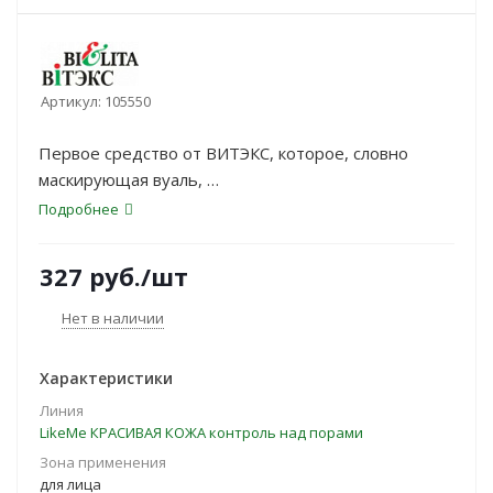
Артикул:
105550
Первое средство от ВИТЭКС, которое, словно
маскирующая вуаль,
моментально сделает рельеф кожи идеально
Подробнее
ровным и матовым, без эффекта
маски. Специальная формула легко и гладко
327
руб.
/шт
распределяется по коже,
заполняет все неровности и расширенные поры
Нет в наличии
без закупоривания.
Крем-затирка быстро удаляется при очищении
Характеристики
кожи, не провоцирует
Линия
появление несовершенств.
LikeMe КРАСИВАЯ КОЖА контроль над порами
Зона применения
для лица