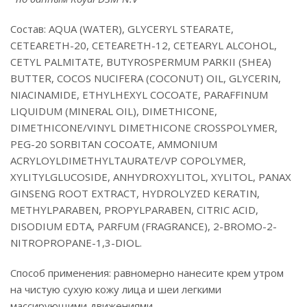
Состав: AQUA (WATER), GLYCERYL STEARATE,
CETEARETH-20, CETEARETH-12, CETEARYL ALCOHOL,
CETYL PALMITATE, BUTYROSPERMUM PARKII (SHEA)
BUTTER, COCOS NUCIFERA (COCONUT) OIL, GLYCERIN,
NIACINAMIDE, ETHYLHEXYL COCOATE, PARAFFINUM
LIQUIDUM (MINERAL OIL), DIMETHICONE,
DIMETHICONE/VINYL DIMETHICONE CROSSPOLYMER,
PEG-20 SORBITAN COCOATE, AMMONIUM
ACRYLOYLDIMETHYLTAURATE/VP COPOLYMER,
XYLITYLGLUCOSIDE, ANHYDROXYLITOL, XYLITOL, PANAX
GINSENG ROOT EXTRACT, HYDROLYZED KERATIN,
METHYLPARABEN, PROPYLPARABEN, CITRIC ACID,
DISODIUM EDTA, PARFUM (FRAGRANCE), 2-BROMO-2-
NITROPROPANE-1,3-DIOL.
Способ применения: равномерно нанесите крем утром
на чистую сухую кожу лица и шеи легкими
массирующими движениями.