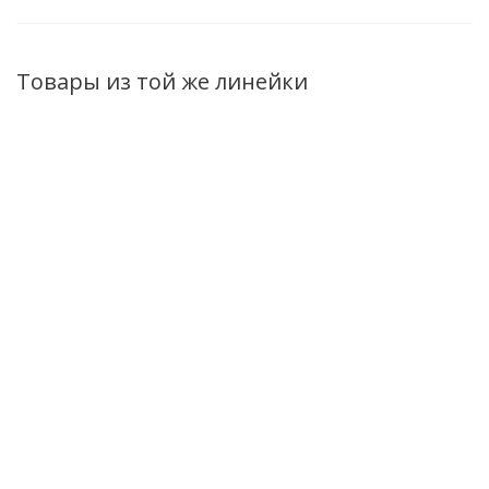
Товары из той же линейки
Крем-гель для
Увлажняющий
Шелковый
тела
спрей-мист для
автобронзант-
антицеллюлитный
тела Pure
шиммер для
Pure Philosophy
Philosophy
тела Pure
Niacinamide
Niacinamide 75мл
Philosophy
Моделирующий
Niacinamide 150г
Нет в наличии
эффект 150г
Нет в наличии