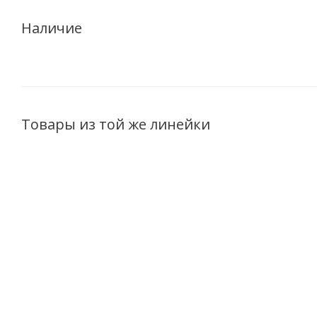
Наличие
Товары из той же линейки
Роскошный Крем-
Роскошный Гель-тоник