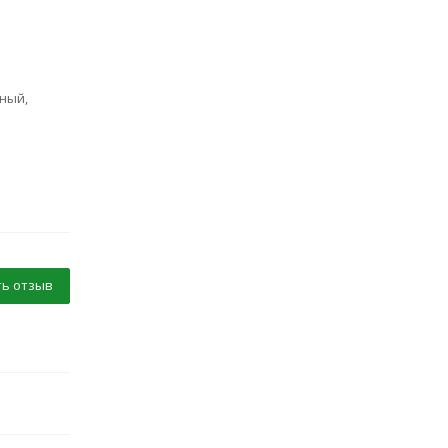
ный,
ь отзыв