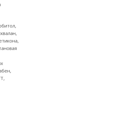
в
рбитол,
квалан,
етикона,
тановая
ых
абен,
Т,