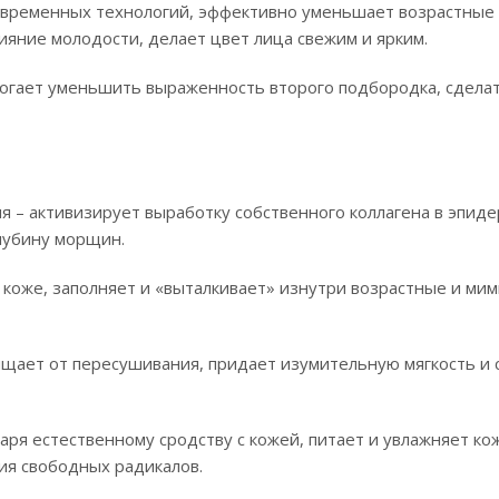
современных технологий, эффективно уменьшает возрастные
яние молодости, делает цвет лица свежим и ярким.
могает уменьшить выраженность второго подбородка, сдела
я – активизирует выработку собственного коллагена в эпиде
лубину морщин.
в коже, заполняет и «выталкивает» изнутри возрастные и ми
ищает от пересушивания, придает изумительную мягкость 
аря естественному сродству с кожей, питает и увлажняет ко
ия свободных радикалов.