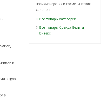
парикмахерских и косметических
салонов.
ть
Все товары категории
Все товары бренда Белита -
Витекс
рмисе,
мические
и сияющую
жу в