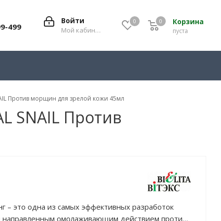
Войти
Корзина
0
0
0
99-499
Мой кабинет
пуста
IL Против морщин для зрелой кожи 45мл
L SNAIL Против
 – это одна из самых эффективных разработок
я направленным омолаживающим действием против