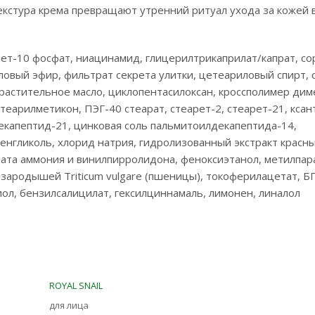
кстура крема превращают утренний ритуал ухода за кожей 
ет-10 фосфат, ниацинамид, глицерилтрикаприлат/капрат, со
овый эфир, фильтрат секрета улитки, цетеариловый спирт, с
), растительное масло, циклопентасилоксан, кроссполимер дим
теарилметикон, ПЭГ-40 стеарат, стеарет-2, стеарет-21, ксан
капептид-21, цинковая соль пальмитоилдекапептида-14,
ленгликоль, хлорид натрия, гидролизованный экстракт красн
ата аммония и винилпирролидона, феноксиэтанол, метилпар
зародышей Triticum vulgare (пшеницы), токоферилацетат, БГ
ол, бензилсалицилат, гексилциннамаль, лимонен, линалол
ROYAL SNAIL
для лица