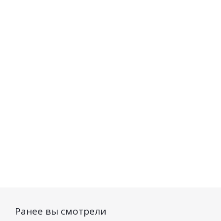
филлер для лица
для лица ROYAL SNAIL
Ночной ROYAL SNAIL
Омолаживающий для
Против морщин для
зрелой кожи 150мл
зрелой кожи 45мл
Есть в наличии (188)
Есть в наличии (138)
417
руб.
/шт
205
руб.
/шт
Ранее вы смотрели