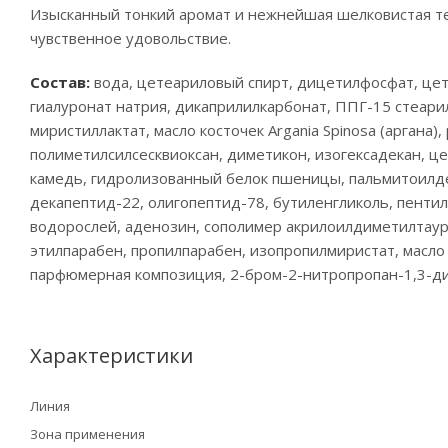
Изысканный тонкий аромат и нежнейшая шелковистая те
чувственное удовольствие.
Состав:
вода, цетеариловый спирт, дицетилфосфат, цет
гиалуронат натрия, дикаприлилкарбонат, ППГ-15 стеарил
миристиллактат, масло косточек Argania Spinosa (аргана
полиметилсилсесквиоксан, диметикон, изогексадекан, це
камедь, гидролизованный белок пшеницы, пальмитоилде
декапептид-22, олигопептид-78, бутиленгликоль, пенти
водорослей, аденозин, сополимер акрилоилдиметилтаур
этилпарабен, пропилпарабен, изопропилмиристат, масло 
парфюмерная композиция, 2-бром-2-нитропропан-1,3-ди
Характеристики
Линия
Зона применения