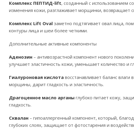
Комплекс ПЕПТИД-lift
, созданный с использованием 
изменения кожи, разглаживает морщинки, возвращает си
Комплекс Lift Oval
заметно подтягивает овал лица, по
контуры лица и шеи более четкими.
Дополнительные активные компоненты
Аденозин
– антивозрастной компонент нового поколени
улучшает эластичность кожи, уменьшает количество и г
Гиалуроновая кислота
восстанавливает баланс влаги 
морщины, дарит гладкость и эластичность.
Драгоценное масло арганы
глубоко питает кожу, защ
гладкость.
Сквалан
– гипоаллергенный компонент, который, благод
глубоких слоях, защищает от фотостарения и воздейств