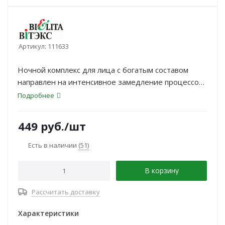
Артикул:
111633
Ночной комплекс для лица с богатым составом
направлен на интенсивное замедление процессов
старения, уменьшение выраженности возрастных
Подробнее
признаков. Благодаря усилению выработки
эластина и коллагена в ночное время, повышается
449
руб.
/шт
плотность и эластичность кожи, уменьшается
выраженность морщин (носогубных складок,
Есть в наличии
(51)
глубоких заломов на лбу), контуры лица становятся
более четкими и подтянутыми
В корзину
Рассчитать доставку
Характеристики