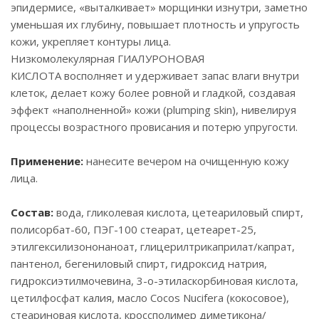
эпидермисе, «выталкивает» морщинки изнутри, заметно
уменьшая их глубину, повышает плотность и упругость
кожи, укрепляет контуры лица.
Низкомолекулярная ГИАЛУРОНОВАЯ
КИСЛОТА восполняет и удерживает запас влаги внутри
клеток, делает кожу более ровной и гладкой, создавая
эффект «наполненной» кожи (plumping skin), нивелируя
процессы возрастного провисания и потерю упругости.
Применение:
нанесите вечером на очищенную кожу
лица.
Состав:
вода, гликолевая кислота, цетеариловый спирт,
полисорбат-60, ПЭГ-100 стеарат, цетеарет-25,
этилгексилизононаноат, глицерилтрикаприлат/капрат,
пантенол, бегениловый спирт, гидроксид натрия,
гидроксиэтилмочевина, 3-o-этиласкорбиновая кислота,
цетилфосфат калия, масло Cocos Nucifera (кокосовое),
стеариновая кислота, кроссполимер диметикона/