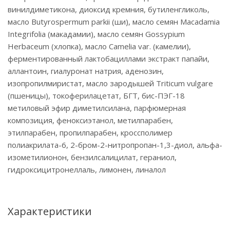
винилдиметикона, диоксид кремния, бутиленгликоль,
масло Butyrospermum parkii (ши), масло семян Macadamia
Integrifolia (макадамии), масло семян Gossypium
Herbaceum (хлопка), масло Camelia var. (камелии),
ферментированный лактобациллами экстракт папайи,
аллантоин, гиалуронат натрия, аденозин,
изопропилмиристат, масло зародышей Triticum vulgare
(пшеницы), токоферилацетат, БГТ, бис-ПЭГ-18
метиловый эфир диметилсилана, парфюмерная
композиция, феноксиэтанол, метилпарабен,
этилпарабен, пропилпарабен, кроссполимер
полиакрилата-6, 2-бром-2-нитропропан-1,3-диол, альфа-
изометилионон, бензилсалицилат, гераниол,
гидроксицитронеллаль, лимонен, линалол
Характеристики