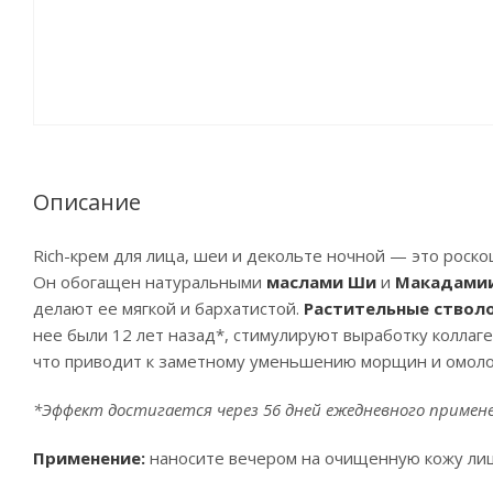
Описание
Rich-крем для лица, шеи и декольте ночной — это роск
Он обогащен натуральными
маслами Ши
и
Макадами
делают ее мягкой и бархатистой.
Растительные ствол
нее были 12 лет назад*, стимулируют выработку коллаге
что приводит к заметному уменьшению морщин и омолож
*Эффект достигается через 56 дней ежедневного примене
Применение:
наносите вечером на очищенную кожу лиц