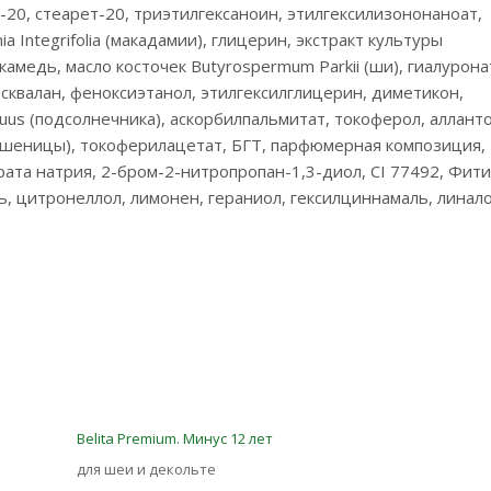
-20, стеарет-20, триэтилгексаноин, этилгексилизононаноат,
 Integrifolia (макадамии), глицерин, экстракт культуры
медь, масло косточек Butyrospermum Parkii (ши), гиалурона
 сквалан, феноксиэтанол, этилгексилглицерин, диметикон,
uus (подсолнечника), аскорбилпальмитат, токоферол, аллант
(пшеницы), токоферилацетат, БГТ, парфюмерная композиция,
ата натрия, 2-бром-2-нитропропан-1,3-диол, CI 77492, Фит
, цитронеллол, лимонен, гераниол, гексилциннамаль, линал
Belita Premium. Минус 12 лет
для шеи и декольте