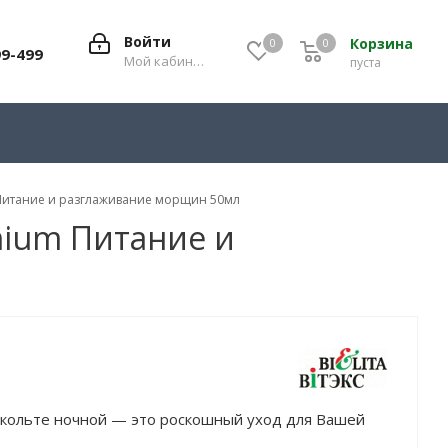
Войти
Корзина
0
0
0
99-499
Мой кабинет
пуста
m Питание и разглаживание морщин 50мл
emium Питание и
декольте ночной — это роскошный уход для Вашей