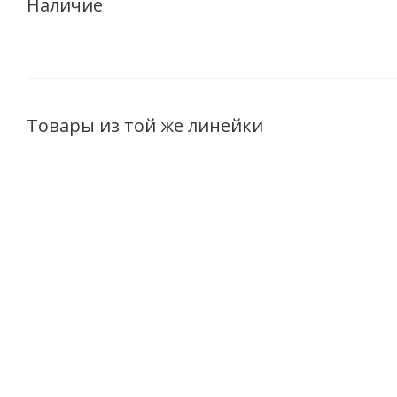
Наличие
Товары из той же линейки
Крем-тинт для лица с
Антивозрастной
Омо
тональным эффектом
лосьон для лица
гиалур
Belita Premium
с янтарной
дл