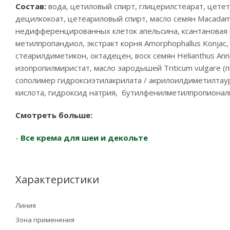
Состав:
вода, цетиловый спирт, глицерилстеарат, цетет
децилкокоат, цетеариловый спирт, масло семян Macadamia
недифференцированных клеток апельсина, ксантановая ка
метилпропандиол, экстракт корня Amorphophallus Konjac,
стеарилдиметикон, октадецен, воск семян Helianthus Ann
изопропилмиристат, масло зародышей Triticum vulgare 
сополимер гидроксиэтилакрилата / акрилоилдиметилтаур
кислота, гидроксид натрия, бутилфенилметилпропиональ
Смотреть больше:
-
Все крема для шеи и декольте
Характеристики
Линия
Зона применения