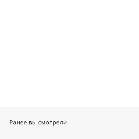
Коррекция тона и
кислотой Belita
Premi
морщин SPF 20, 30мл
Premium
мо
Интенсивное
Есть в наличии (16)
Есть
обновление
150мл
Нет в наличии
697
руб.
/шт
583
руб.
/шт
51
Ранее вы смотрели