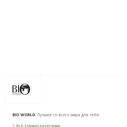
увлажнения
кожи 245мл
сухой кожи,
кожи 220г
245мл
Нет в наличии
Нет в наличии
Нет в наличии
256
руб.
/шт
318
руб.
/шт
255
руб.
/шт
BIO WORLD.
Лучшее со всего мира для тебя.
Все товары категории