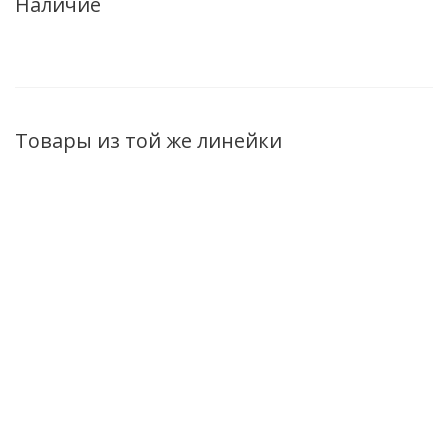
Наличие
Товары из той же линейки
Скраб-сорбет
Тоник-гидролат
Тоник-гидролат
сахарный
Veganica для
Bio World
Veganica для
жирной и
Veganica для
смягчения и
комбинированной
нормальной и