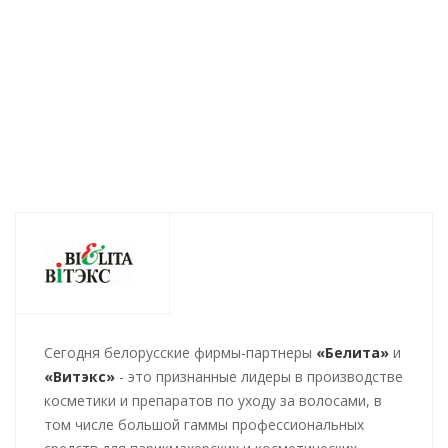
АКТИВАТОР 30мл
Есть в наличии (106)
Есть в 
Есть в наличии (44)
276
руб.
/шт
505
руб.
/шт
302
ру
Cегодня белорусские фирмы-партнеры
«Белита»
и
«Витэкс»
- это признанные лидеры в производстве
косметики и препаратов по уходу за волосами, в
том числе большой гаммы профессиональных