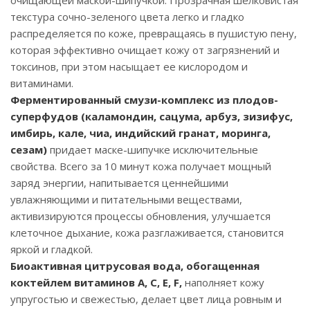
очищающей маской-шипучкой. Прозрачная шелковистая
текстура сочно-зеленого цвета легко и гладко
распределяется по коже, превращаясь в пушистую пену,
которая эффективно очищает кожу от загрязнений и
токсинов, при этом насыщает ее кислородом и
витаминами.
Ферментированный смузи-комплекс из плодов-
суперфудов (каламондин, сацума, арбуз, зизифус,
имбирь, кале, чиа, индийский гранат, моринга,
сезам)
придает маске-шипучке исключительные
свойства. Всего за 10 минут кожа получает мощный
заряд энергии, напитывается ценнейшими
увлажняющими и питательными веществами,
активизируются процессы обновления, улучшается
клеточное дыхание, кожа разглаживается, становится
яркой и гладкой.
Биоактивная цитрусовая вода, обогащенная
коктейлем витаминов А, С, Е, F,
наполняет кожу
упругостью и свежестью, делает цвет лица ровным и