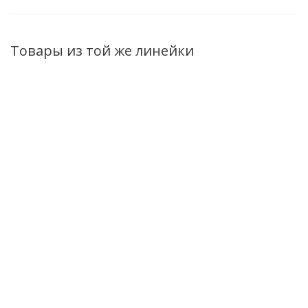
Товары из той же линейки
Маска для лица
Маска-суфле для
Маска-скатка
Masstige Happy
лица Masstige Happy
для лица
Skin с
Skin тонизирующая
Masstige Happy
фиолетовой
75мл
Skin 75мл
глиной для
Есть в наличии (7)
Нет в наличии
сужения и
очищения пор