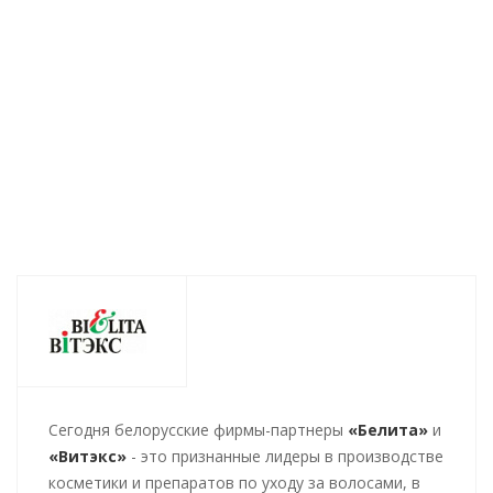
Нет в наличии
176
руб.
/шт
363
руб.
/шт
278
руб.
/
Cегодня белорусские фирмы-партнеры
«Белита»
и
«Витэкс»
- это признанные лидеры в производстве
косметики и препаратов по уходу за волосами, в