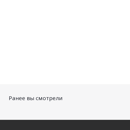
500мл
успокаива
Нет в наличии
145мл
Нет в наличии
Нет в на
268
руб.
/шт
179
руб.
/шт
214
руб.
Ранее вы смотрели