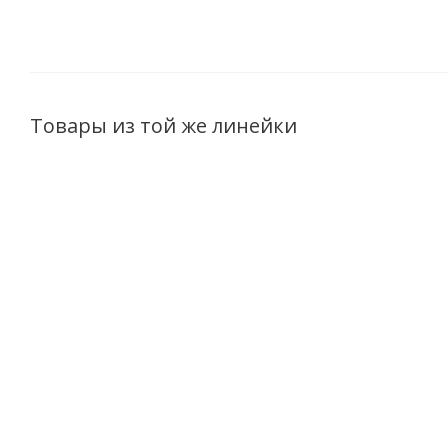
Товары из той же линейки
Шампунь-
Тоник для лица
Сливки
питание
Облепиха и
демаки
Облепиха и
Липовый цвет
Облепих
Липовый цвет
145мл
Липовый 