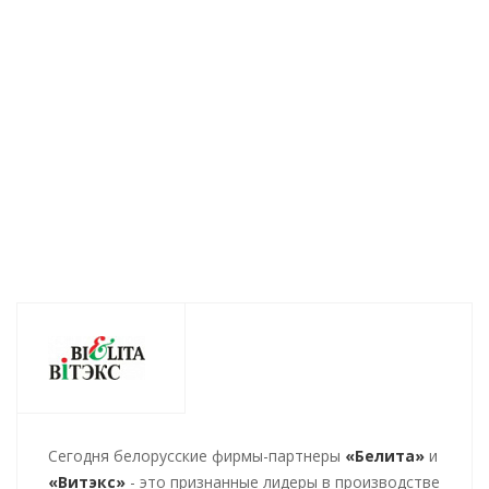
NanoMezoComplex
NanoMezoComplex
NanoMezoComple
Очищение и
с микроиглами
Нановитализация
обновление кожи
Нановитализация
кожи 150мл
5гх4саше
кожи 100мл
Нет в наличии
Нет в наличии
Нет в наличии
301
руб.
/шт
961
руб.
/шт
275
руб.
/шт
Cегодня белорусские фирмы-партнеры
«Белита»
и
«Витэкс»
- это признанные лидеры в производстве