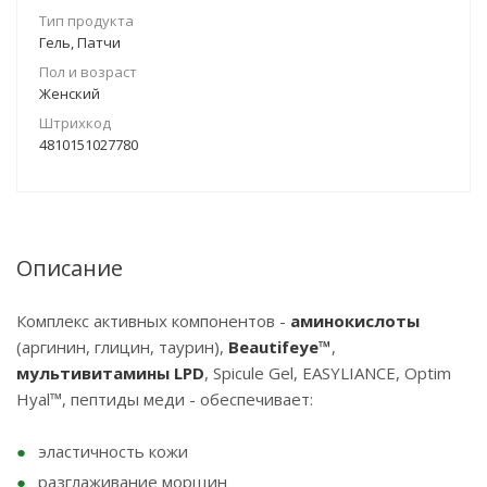
Тип продукта
Гель, Патчи
Пол и возраст
Женский
Штрихкод
4810151027780
Описание
Комплекс активных компонентов -
аминокислоты
(аргинин, глицин, таурин),
Beautifeye™
,
мультивитамины LPD
, Spicule Gel, EASYLIANCE, Optim
Hyal™, пептиды меди - обеспечивает:
эластичность кожи
разглаживание морщин