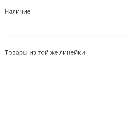
Наличие
Товары из той же линейки
Маска
Маска-пилинг для
Энзимный лосьон
Пузырьковая
лица
для лица