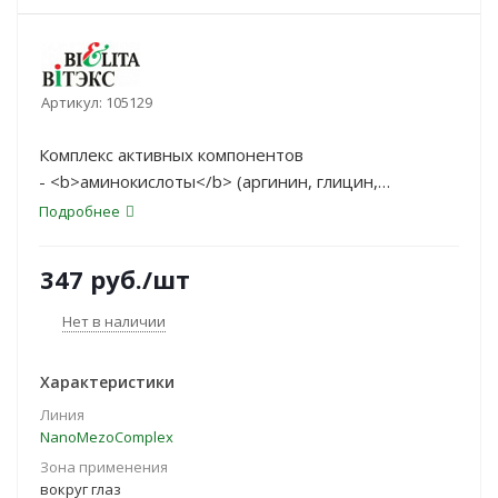
Артикул:
105129
Комплекс активных компонентов
- <b>аминокислоты</b> (аргинин, глицин,
таурин), <b>Beautifeye™</b>, <b>мультивитамины
Подробнее
LPD</b>, Spicule Gel, EASYLIANCE, Optim Hyal™,
пептиды меди - обеспечивает:
347
руб.
/шт
Нет в наличии
Характеристики
Линия
NanoMezoComplex
Зона применения
вокруг глаз