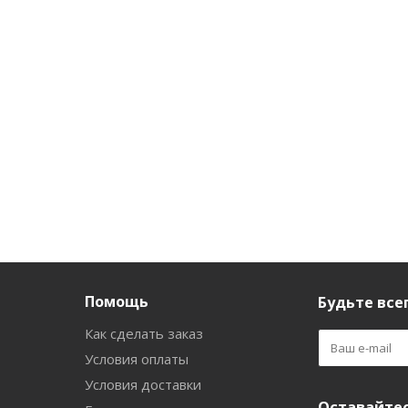
meduza 150мл
meduza бото-эффект
лица с 
30мл
Есть в наличии (265)
Есть 
Есть в наличии (213)
230
руб.
/шт
551
руб.
/шт
199
Помощь
Будьте всег
Как сделать заказ
Условия оплаты
Условия доставки
Оставайтес