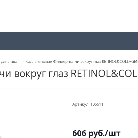
 для лица
-
Коллагеновые Филлер-патчи вокруг глаз RETINOL&COLLAGEN
чи вокруг глаз RETINOL&CO
Артикул:
106611
606
руб.
/шт