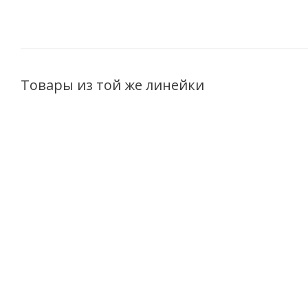
Товары из той же линейки
Коллагеновые
Крем-коллаген
Филлер-патчи вокруг
увлажняющий для
глаз
лица RETINOL &
RETINOL&COLLAGEN
COLLAGEN meduza