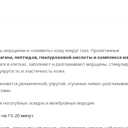
ь морщинки и «оживить» кожу вокруг глаз. Пропитанные
агена, пептидов, гиалуроновой кислоты и комплекса из
аги в клетках, заполняют и разглаживают морщины, стимули
пругость и эластичность кожи.
новится увлажненной, упругой, «гусиные лапки» разглажива
зами.
для носогубных складок и межбровных морщин.
на 15-20 минут.