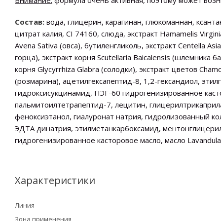
Внимание:
формула очень активная, поэтому может возн
Состав:
вода, глицерин, карагинан, глюкоманнан, ксанта
цитрат калия, CI 74160, слюда, экстракт Hamamelis Virgin
Avena Sativa (овса), бутиленгликоль, экстракт Centella As
горца), экстракт корня Scutellaria Baicalensis (шлемника б
корня Glycyrrhiza Glabra (солодки), экстракт цветов Chamom
(розмарина), ацетилгексапептид-8, 1,2-гександиол, этилге
гидроксисукцинамид, ПЭГ-60 гидрогенизированное касто
пальмитоилтетрапептид-7, лецитин, глицерилтрикаприлат
феноксиэтанол, гиалуронат натрия, гидролизованный ко
ЭДТА динатрия, этилметанкарбоксамид, ментонглицерил
гидрогенизированное касторовое масло, масло Lavandula A
Характеристики
Линия
Зона применения