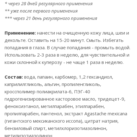
* через 28 дней регулярного применения
** уже после первого применения
*** через 21 день регулярного применения
Применение:
нанести на очищенную кожу лица, шеи и
декольте. Оставить на 15-20 минут. Смыть. Избегать
попадания в глаза. В случае попадания - промыть водой.
Использовать 2-3 раза в неделю, для чувствительной и
кожи склонной к куперозу - не чаще 1 раза в неделю.
Состав:
вода, папаин, карбомер, 1,2 гександиол,
каприлилгликоль, альгин, пропиленгликоль,
кроссполимер полиакрилата-6, ПЭГ-40
гидрогенизированное касторовое масло, тридецет-9,
феноксиэтанол, метилпарабен, этилпарабен,
пропилпарабен, пантенол, экстракт Agastache mexicana
(гигантского мексиканского иссопа), цитрат натрия,
бензиловый спирт, метилхлоризотиазолинон,
метилизотиазолинон