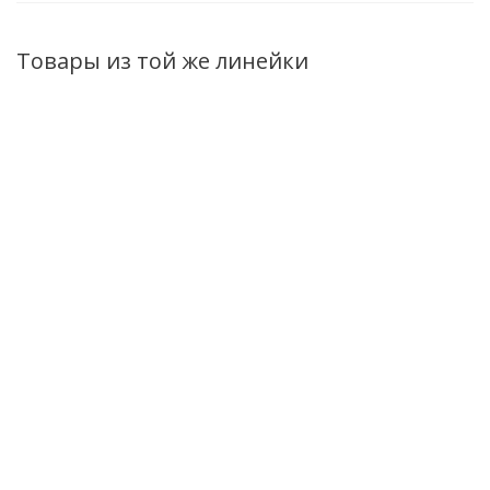
Товары из той же линейки
Тоник
Пилинг для
Энзимный пили
предпилинговый
проблемной кожи 5%
3,5% Peel Hom
для лица и шеи
салициловая,
для
Peel Home
азелаиновая,
чувствительно
Мультикислотный
миндальная кислоты
и склонной к
100мл
50мл
куперозу кожи
50мл
Нет в наличии
Есть в наличии (14)
Нет в налич