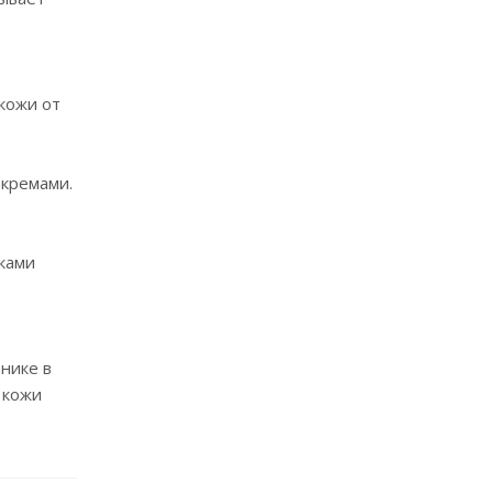
кожи от
 кремами.
ками
ьнике в
 кожи