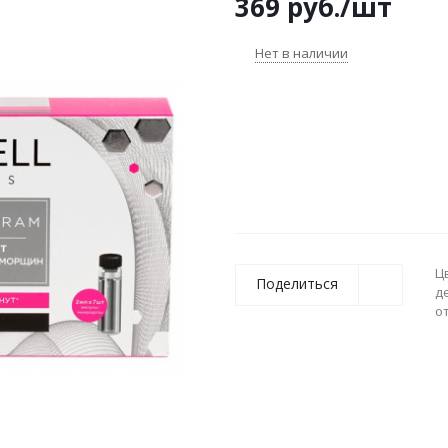
369
руб.
/шт
Нет в наличии
Ц
Поделиться
д
о