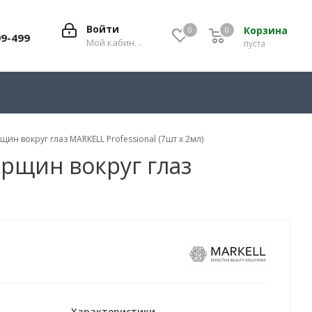
Войти
Корзина
0
0
0
99-499
Мой кабинет
пуста
н вокруг глаз MARKELL Professional (7шт х 2мл)
рщин вокруг глаз
Характеристики