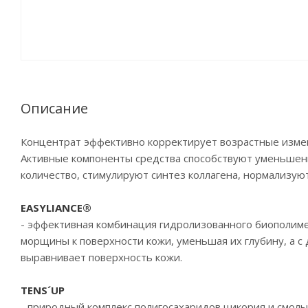
Описание
Концентрат эффективно корректирует возрастные измене
Активные компоненты средства способствуют уменьшен
количество, стимулируют синтез коллагена, нормализуют
EASYLIANCE®
- эффективная комбинация гидролизованного биополимер
морщины к поверхности кожи, уменьшая их глубину, а с
выравнивает поверхность кожи.
TENS´UP
- природный комплекс полигосахаридов цикория и смолы