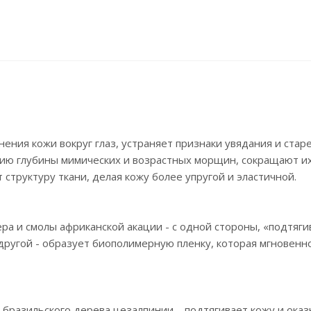
ния кожи вокруг глаз, устраняет признаки увядания и старе
ию глубины мимических и возрастных морщин, сокращают и
 структуру ткани, делая кожу более упругой и эластичной.
а и смолы африканской акации - с одной стороны, «подтяги
 другой - образует биополимерную пленку, которая мгновенн
 бразильского дерева цезалпинии – подтягивает кожу и ока