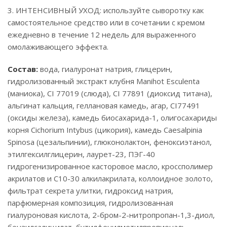
3. ИНТЕНСИВНЫЙ УХОД: используйте сыворотку как
самостоятельное средство или в сочетании с кремом
ежедневно в течение 12 недель для выраженного
омолаживающего эффекта.
Состав:
вода, гиалуронат натрия, глицерин,
гидролизованный экстракт клубня Manihot Esculenta
(маниока), CI 77019 (слюда), CI 77891 (диоксид титана),
альгинат кальция, геллановая камедь, агар, CI77491
(оксиды железа), камедь биосахарида-1, олигосахариды
корня Cichorium Intybus (цикория), камедь Caesalpinia
Spinosa (цезальпинии), глюконолактон, феноксиэтанол,
этилгексилглицерин, лаурет-23, ПЭГ-40
гидрогенизированное касторовое масло, кроссполимер
акрилатов и C10-30 алкилакрилата, коллоидное золото,
фильтрат секрета улитки, гидроксид натрия,
парфюмерная композиция, гидролизованная
гиалуроновая кислота, 2-бром-2-нитропропан-1,3-диол,