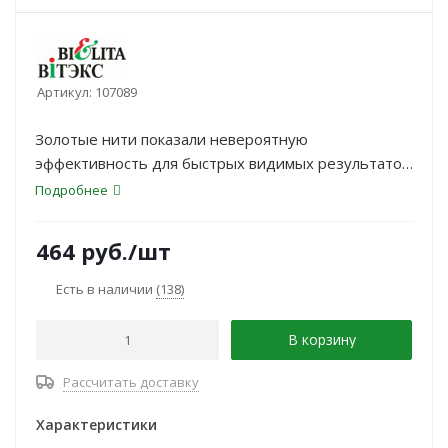
Артикул:
107089
Золотые нити показали невероятную
эффективность для быстрых видимых результатов
в омоложении кожи, разглаживании морщин и
Подробнее
подтягивании овала лица. В научном центре
компании ВИТЭКС была создана эксклюзивная
464
руб.
/шт
лифтинг-сыворотка с золотыми нитями –
безопасная и по-настоящему действенная
Есть в наличии
(138)
альтернатива инъекционным методам
омоложения.
В корзину
Рассчитать доставку
Характеристики