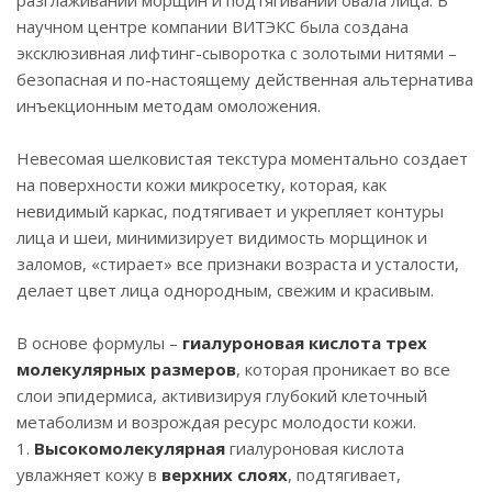
разглаживании морщин и подтягивании овала лица. В
научном центре компании ВИТЭКС была создана
эксклюзивная лифтинг-сыворотка с золотыми нитями –
безопасная и по-настоящему действенная альтернатива
инъекционным методам омоложения.
Невесомая шелковистая текстура моментально создает
на поверхности кожи микросетку, которая, как
невидимый каркас, подтягивает и укрепляет контуры
лица и шеи, минимизирует видимость морщинок и
заломов, «стирает» все признаки возраста и усталости,
делает цвет лица однородным, свежим и красивым.
В основе формулы –
гиалуроновая кислота трех
молекулярных размеров
, которая проникает во все
слои эпидермиса, активизируя глубокий клеточный
метаболизм и возрождая ресурс молодости кожи.
1.
Высокомолекулярная
гиалуроновая кислота
увлажняет кожу в
верхних слоях
, подтягивает,