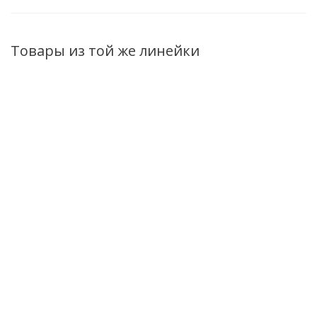
Товары из той же линейки
Концентрированная
Флюид против
Тоник для лица
увлажняющая
темных кругов
нормализующий
эссенция для лица
под глазами
Galactomyces
Galactomyces Skin
Galactomyces
Skin Glow
Glow Essentials 120г
Skin Glow
Essentials 120г
Essentials 30г
Нет в наличии
Нет в наличии
Нет в наличии