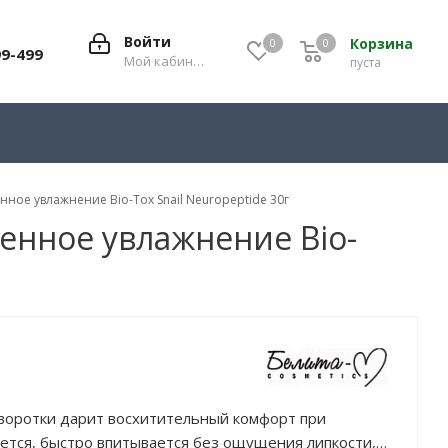
Войти
Корзина
0
0
0
99-499
Мой кабинет
пуста
ное увлажнение Bio-Tox Snail Neuropeptide 30г
енное увлажнение Bio-
воротки дарит восхитительный комфорт при
яется, быстро впитывается без ощущения липкости,