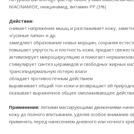
NIACINAMIDE, ниацинамид, витамин РР (3%)
Действие:
снимает напряжение мышц и разглаживает кожу, замет
«гусиные лапки» и др.
замедляет образование новых морщин, сохраняя естест
повышает упругость и плотность кожи, придает свежест
активизирует микроциркуляцию и помогает нормализов
стимулирует синтез церамидов и свободных жирных кис
трансэпидермальную потерю влаги
обладает противоотечным действием
выравнивает общий тон кожи и возвращает ей природн
оказывает выраженное общее омолаживающее действ
Применение:
легкими массирующими движениями нанес
кожу до полного впитывания, уделяя особое внимание о
применять перед нанесением дневного или ночного крем