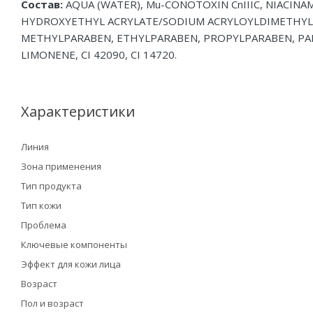
Состав:
AQUA (WATER), Mu-CONOTOXIN CnIIIC, NIACINA
HYDROXYETHYL ACRYLATE/SODIUM ACRYLOYLDIMETHYL
METHYLPARABEN, ETHYLPARABEN, PROPYLPARABEN, PARFU
LIMONENE, CI 42090, CI 14720.
Характеристики
Линия
Зона применения
Тип продукта
Тип кожи
Проблема
Ключевые компоненты
Эффект для кожи лица
Возраст
Пол и возраст