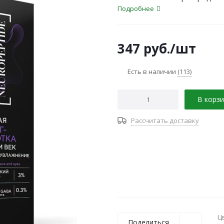
обеспечивает мгновенное ощ
Подробнее
овал лица.
347
руб.
/шт
Есть в наличии
(113)
В корзи
Рассчитать доставку
Ц
Поделиться