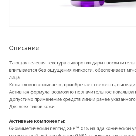
Описание
Тающая гелевая текстура сыворотки дарит восхитительн
впитывается без ощущения липкости, обеспечивает мгн
лица.
Кожа словно «оживает», приобретает свежесть, выгляди
Активная формула: возможно незначительное покалыван
Допустимо применение средств линии ранее указанного
Для всех типов кожи.
Активные компоненты:
биомиметический пептид ХЕР™-018 из яда конической ул
натуральный anti-age фактор GABA, γ-аминомасляная кис