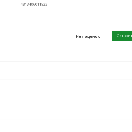
4813406011923
Оставит
Нет оценок