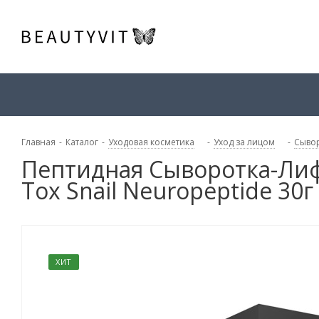
Главная
-
Каталог
-
Уходовая косметика
-
Уход за лицом
-
Сывор
Пептидная Сыворотка-Лиф
Tox Snail Neuropeptide 30г
ХИТ