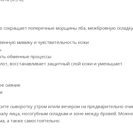
но сокращает поперечные морщины лба, межбровную складку
венную мимику и чувствительность кожи
ь
ать обменные процессы
лот, восстанавливает защитный слой кожи и уменьшает
ое сияние
ие
ите сыворотку утром и/или вечером на предварительно о
валу лица, носогубным складкам и зоне между бровей. Можн
а, а также самостоятельно.