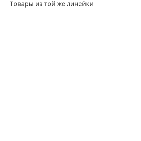
Товары из той же линейки
ХИТ
ХИТ
Бессульфатный Kрем-
Активный Флюид-
Bubbly для умывания
корректор для век
лица и век Bio-Tox
против "гусиных
Snail Neuropeptide 150г
лапок" Bio-Tox Snail
Neuropeptide 30г
Есть в наличии (166)
Есть в наличии (75)
416
руб.
/шт
346
руб.
/шт