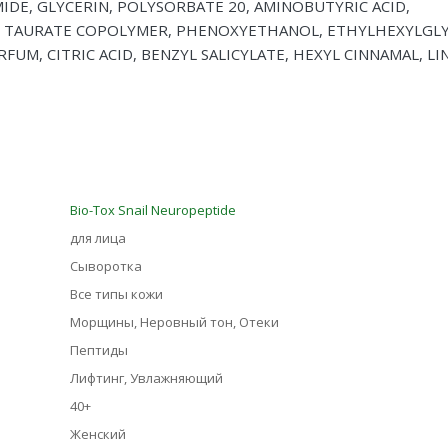
MIDE, GLYCERIN, POLYSORBATE 20, AMINOBUTYRIC ACID,
 TAURATE COPOLYMER, PHENOXYETHANOL, ETHYLHEXYLGLY
M, CITRIC ACID, BENZYL SALICYLATE, HEXYL CINNAMAL, LI
Bio-Tox Snail Neuropeptide
для лица
Сыворотка
Все типы кожи
Морщины, Неровный тон, Отеки
Пептиды
Лифтинг, Увлажняющий
40+
Женский