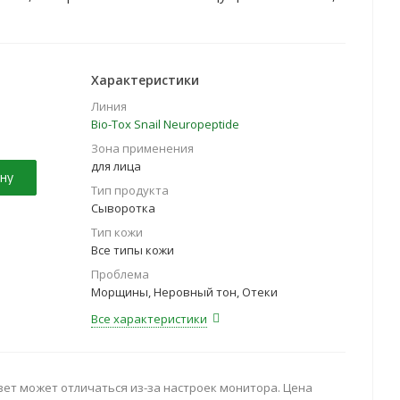
ущение увлажненности и гладкости, подтягивает
Характеристики
Линия
Bio-Tox Snail Neuropeptide
Зона применения
для лица
ну
Тип продукта
Сыворотка
Тип кожи
Все типы кожи
Проблема
Морщины, Неровный тон, Отеки
Все характеристики
вет может отличаться из-за настроек монитора. Цена