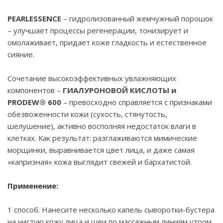
PEARLESSENCE
– гидролизованный жемчужный порошок
– улучшает процессы регенерации, тонизирует и
омолаживает, придает коже гладкость и естественное
сияние.
Сочетание высокоэффективных увлажняющих
компонентов –
ГИАЛУРОНОВОЙ
КИСЛОТЫ и
PRODEW® 600
– превосходно справляется с признаками
обезвоженности кожи (сухость, стянутость,
шелушение), активно восполняя недостаток влаги в
клетках. Как результат: разглаживаются мимические
морщинки, выравнивается цвет лица, и даже самая
«капризная» кожа выглядит свежей и бархатистой.
Применение
:
1 способ. Нанесите несколько капель сыворотки-бустера
на чистую кожу лица и шеи по массажным линиям утром