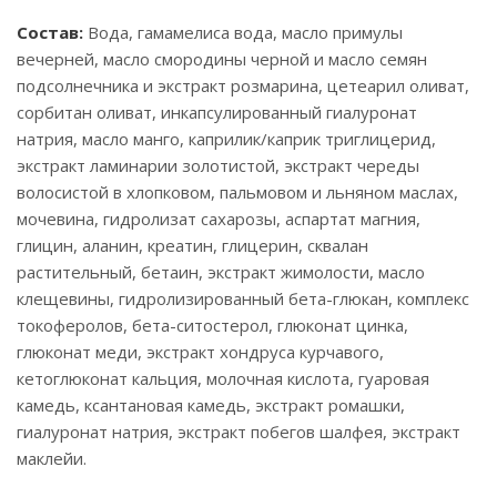
Состав:
Вода, гамамелиса вода, масло примулы
вечерней, масло смородины черной и масло семян
подсолнечника и экстракт розмарина, цетеарил оливат,
сорбитан оливат, инкапсулированный гиалуронат
натрия, масло манго, каприлик/каприк триглицерид,
экстракт ламинарии золотистой, экстракт череды
волосистой в хлопковом, пальмовом и льняном маслах,
мочевина, гидролизат сахарозы, аспартат магния,
глицин, аланин, креатин, глицерин, сквалан
растительный, бетаин, экстракт жимолости, масло
клещевины, гидролизированный бета-глюкан, комплекс
токоферолов, бета-ситостерол, глюконат цинка,
глюконат меди, экстракт хондруса курчавого,
кетоглюконат кальция, молочная кислота, гуаровая
камедь, ксантановая камедь, экстракт ромашки,
гиалуронат натрия, экстракт побегов шалфея, экстракт
маклейи.